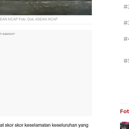
#
 ASEAN NCAP Foto: Dok. ASEAN NCAP
#
TISEMENT
#
#
Fo
at skor skor keselamatan keseluruhan yang