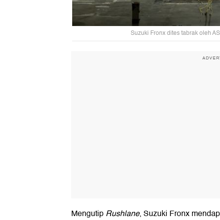
Suzuki Fronx dites tabrak oleh
ADVER
Mengutip
Rushlane
, Suzuki Fronx mendap