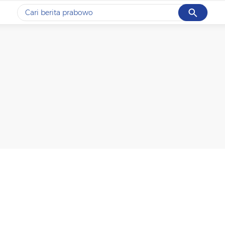
Cancel
Yang sedang ramai dicari
#1
data live draw sgp
#2
k-talk
#3
kebakaran
#4
prabowo
#5
gempa hari ini
Promoted
Terakhir yang dicari
Loading...