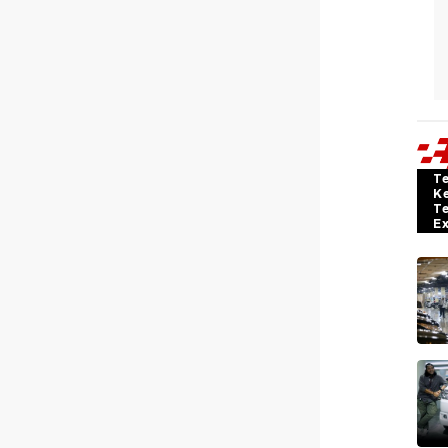
T
K
T
E