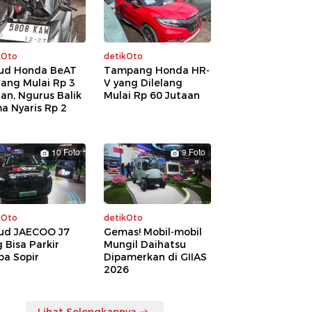
kOto
detikOto
ud Honda BeAT
Tampang Honda HR-
lang Mulai Rp 3
V yang Dilelang
an, Ngurus Balik
Mulai Rp 60 Jutaan
a Nyaris Rp 2
a
10 Foto
9 Foto
kOto
detikOto
ud JAECOO J7
Gemas! Mobil-mobil
 Bisa Parkir
Mungil Daihatsu
pa Sopir
Dipamerkan di GIIAS
2026
Lihat Selengkapnya