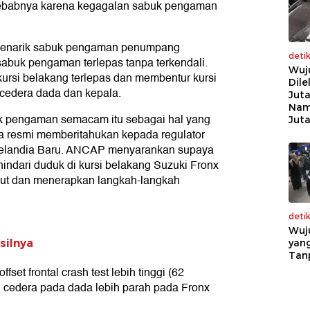
yebabnya karena kegagalan sabuk pengaman
e penarik sabuk pengaman penumpang
deti
abuk pengaman terlepas tanpa terkendali.
Wuj
kursi belakang terlepas dan membentur kursi
Dile
cedera dada dan kepala.
Juta
Nam
pengaman semacam itu sebagai hal yang
Jut
cara resmi memberitahukan kepada regulator
 Selandia Baru. ANCAP menyarankan supaya
dari duduk di kursi belakang Suzuki Fronx
but dan menerapkan langkah-langkah
deti
Wuj
yang
silnya
Tan
t frontal crash test lebih tinggi (62
 cedera pada dada lebih parah pada Fronx