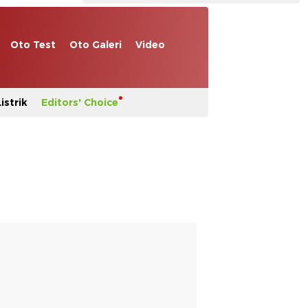
Oto Test
Oto Galeri
Video
istrik
Editors' Choice