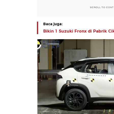
SCROLL TO CONT
Baca juga:
Bikin 1 Suzuki Fronx di Pabrik 