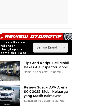
emukan Review
endaraan
erlengkap oleh
xperts detikOto
Tips Anti Ketipu Beli Mobil
Bekas Ala Inspector Mobil
Senin, 07 Apr 2025 10:06 WIB
Review Suzuki APV Arena
SGX 2025: Mobil Keluarga
yang Masih Istimewa!
Selasa, 25 Feb 2025 16:53 WIB