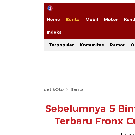
Home
Berita
Mobil
Motor
Kend
Indeks
Terpopuler
Komunitas
Pamor
O
detikOto
Berita
Sebelumnya 5 Bin
Terbaru Fronx C
Luthfi