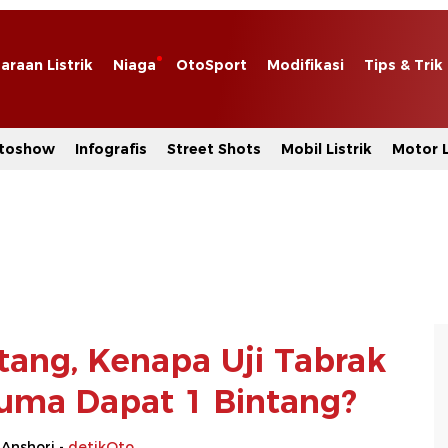
araan Listrik
Niaga
OtoSport
Modifikasi
Tips & Trik
toshow
Infografis
Street Shots
Mobil Listrik
Motor L
tang, Kenapa Uji Tabrak
uma Dapat 1 Bintang?
 Anshori -
detikOto