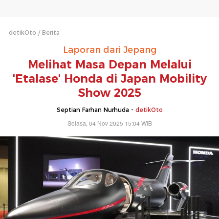
detikOto
Berita
Laporan dari Jepang
Melihat Masa Depan Melalui
'Etalase' Honda di Japan Mobility
Show 2025
Septian Farhan Nurhuda -
detikOto
Selasa, 04 Nov 2025 15:04 WIB