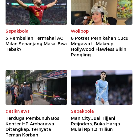
Sepakbola
Wolipop
5 Pembelian Termahal AC
8 Potret Pernikahan Cucu
Milan Sepanjang Masa, Bisa
Megawati, Makeup
Tebak?
Hollywood Flawless Bikin
Pangling
detikNews
Sepakbola
Terduga Pembunuh Bos
Man City Jual Tijjani
Konter HP Ambarawa
Reijnders, Buka Harga
Ditangkap, Ternyata
Mulai Rp 1,3 Triliun
Teman Korban