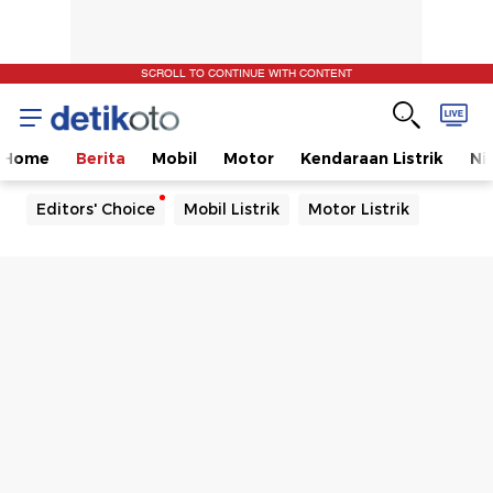
SCROLL TO CONTINUE WITH CONTENT
Home
Berita
Mobil
Motor
Kendaraan Listrik
Ni
Editors' Choice
Mobil Listrik
Motor Listrik