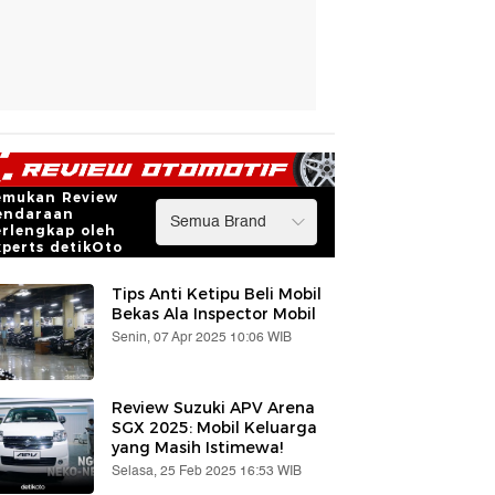
emukan Review
endaraan
erlengkap oleh
xperts detikOto
Tips Anti Ketipu Beli Mobil
Bekas Ala Inspector Mobil
Senin, 07 Apr 2025 10:06 WIB
Review Suzuki APV Arena
SGX 2025: Mobil Keluarga
yang Masih Istimewa!
Selasa, 25 Feb 2025 16:53 WIB