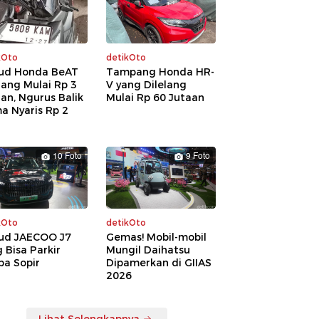
kOto
detikOto
ud Honda BeAT
Tampang Honda HR-
lang Mulai Rp 3
V yang Dilelang
an, Ngurus Balik
Mulai Rp 60 Jutaan
a Nyaris Rp 2
a
10 Foto
9 Foto
kOto
detikOto
ud JAECOO J7
Gemas! Mobil-mobil
 Bisa Parkir
Mungil Daihatsu
pa Sopir
Dipamerkan di GIIAS
2026
Lihat Selengkapnya