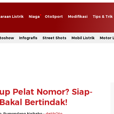
araan Listrik
Niaga
OtoSport
Modifikasi
Tips & Trik
toshow
Infografis
Street Shots
Mobil Listrik
Motor L
tup Pelat Nomor? Siap-
 Bakal Bertindak!
h, Rumondang Naibaho -
detikOto