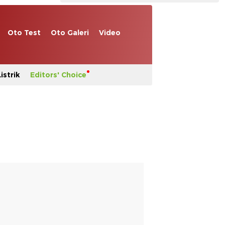
Oto Test
Oto Galeri
Video
istrik
Editors' Choice