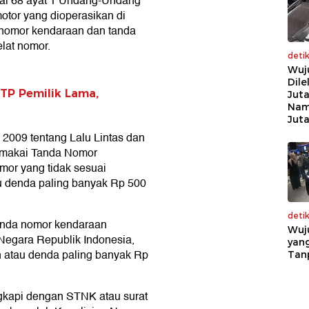
sal 68 ayat 1 Undang-Undang
otor yang dioperasikan di
a nomor kendaraan dan tanda
lat nomor.
deti
Wuj
Dile
TP Pemilik Lama,
Juta
Nam
Jut
009 tentang Lalu Lintas dan
emakai Tanda Nomor
mor yang tidak sesuai
u denda paling banyak Rp 500
deti
tanda nomor kendaraan
Wuj
 Negara Republik Indonesia,
yang
n atau denda paling banyak Rp
Tan
ngkapi dengan STNK atau surat