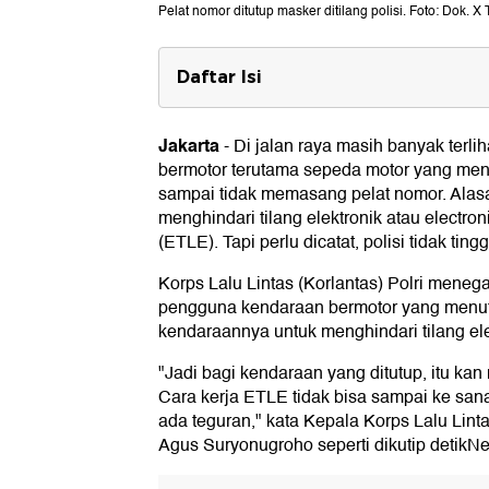
Pelat nomor ditutup masker ditilang polisi. Foto: Dok. 
Daftar Isi
Ancaman Sanksi Pelanggaran Pel
Jakarta
-
Di jalan raya masih banyak terl
bermotor terutama sepeda motor yang men
sampai tidak memasang pelat nomor. Ala
menghindari tilang elektronik atau electron
(ETLE). Tapi perlu dicatat, polisi tidak ting
Korps Lalu Lintas (Korlantas) Polri mene
pengguna kendaraan bermotor yang menut
kendaraannya untuk menghindari tilang el
"Jadi bagi kendaraan yang ditutup, itu kan n
Cara kerja ETLE tidak bisa sampai ke sana
ada teguran," kata Kepala Korps Lalu Lintas
Agus Suryonugroho seperti dikutip detikN