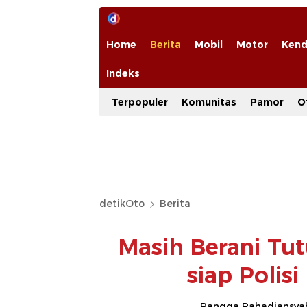
Home
Berita
Mobil
Motor
Kend
Indeks
Terpopuler
Komunitas
Pamor
O
detikOto
Berita
Masih Berani Tu
siap Polisi
Rangga Rahadiansya