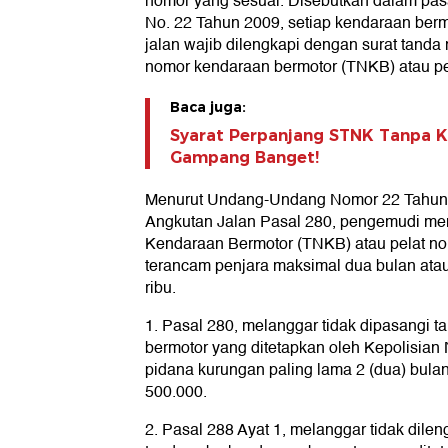
nomor yang sesuai. Disebutkan dalam pa
No. 22 Tahun 2009, setiap kendaraan berm
jalan wajib dilengkapi dengan surat tand
nomor kendaraan bermotor (TNKB) atau pe
Baca juga:
Syarat Perpanjang STNK Tanpa K
Gampang Banget!
Menurut Undang-Undang Nomor 22 Tahun 2
Angkutan Jalan Pasal 280, pengemudi m
Kendaraan Bermotor (TNKB) atau pelat no
terancam penjara maksimal dua bulan ata
ribu.
1. Pasal 280, melanggar tidak dipasangi 
bermotor yang ditetapkan oleh Kepolisian
pidana kurungan paling lama 2 (dua) bula
500.000.
2. Pasal 288 Ayat 1, melanggar tidak dile