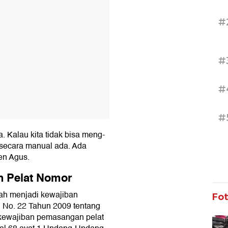
#
#
#
#
a. Kalau kita tidak bisa meng-
n secara manual ada. Ada
jen Agus.
n Pelat Nomor
ah menjadi kewajiban
Fo
 No. 22 Tahun 2009 tentang
 kewajiban pemasangan pelat