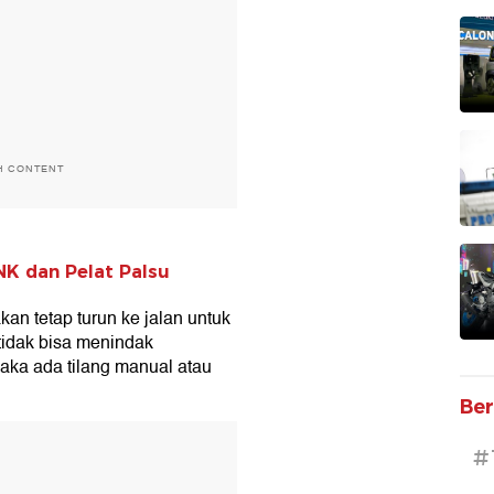
H CONTENT
NK dan Pelat Palsu
akan tetap turun ke jalan untuk
idak bisa menindak
aka ada tilang manual atau
Ber
T
#