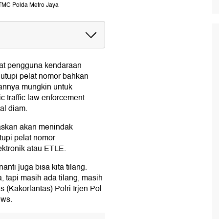
X TMC Polda Metro Jaya
at Nomor
ihat pengguna kendaraan
utupi pelat nomor bahkan
sannya mungkin untuk
ic traffic law enforcement
gal diam.
gaskan akan menindak
upi pelat nomor
ektronik atau ETLE.
anti juga bisa kita tilang.
, tapi masih ada tilang, masih
 (Kakorlantas) Polri Irjen Pol
ews.