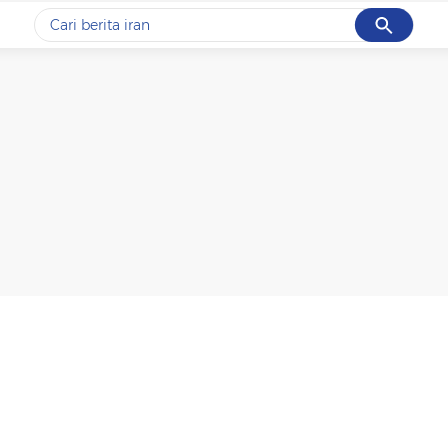
Cancel
Yang sedang ramai dicari
#1
data live draw sgp
#2
kebakaran
#3
prabowo
#4
iran
#5
gempa hari ini
Promoted
Terakhir yang dicari
Loading...