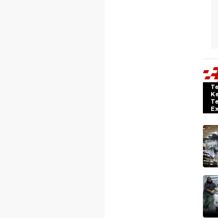
T
K
T
E