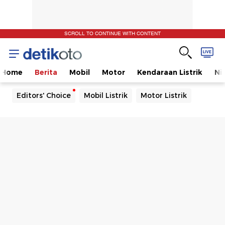
SCROLL TO CONTINUE WITH CONTENT
Home
Berita
Mobil
Motor
Kendaraan Listrik
Ni
Editors' Choice
Mobil Listrik
Motor Listrik