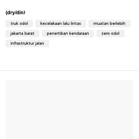
(dry/din)
truk odol
kecelakaan lalu lintas
muatan berlebih
jakarta barat
penertiban kendaraan
zero odol
infrastruktur jalan