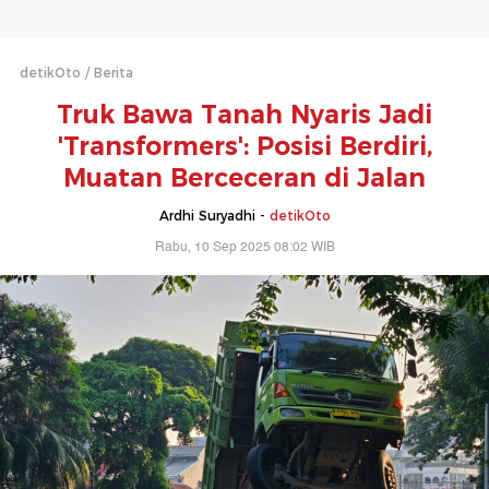
detikOto
Berita
Truk Bawa Tanah Nyaris Jadi
'Transformers': Posisi Berdiri,
Muatan Berceceran di Jalan
Ardhi Suryadhi -
detikOto
Rabu, 10 Sep 2025 08:02 WIB