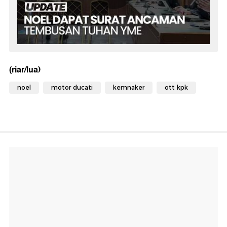
(riar/lua)
noel
motor ducati
kemnaker
ott kpk