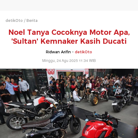
detikOto
Berita
Noel Tanya Cocoknya Motor Apa,
'Sultan' Kemnaker Kasih Ducati
Ridwan Arifin -
detikOto
Minggu, 24 Agu 2025 11:34 WIB