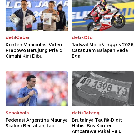
detikJabar
detikOto
Konten Manipulasi Video
Jadwal Moto3 Inggris 2026,
Prabowo Berujung Pria di
Catat Jam Balapan Veda
Cimahi Kini Dibui
Ega
Sepakbola
detikJateng
Federasi Argentina Maunya
Brutalnya Taufik-Didit
Scaloni Bertahan, tapi...
Habisi Bos Konter
Ambarawa Pakai Palu