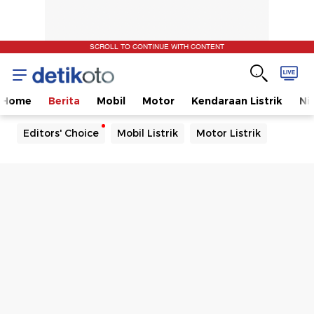
SCROLL TO CONTINUE WITH CONTENT
Home
Berita
Mobil
Motor
Kendaraan Listrik
Ni
Editors' Choice
Mobil Listrik
Motor Listrik