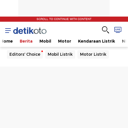
SCROLL TO CONTINUE WITH CONTENT
Home
Berita
Mobil
Motor
Kendaraan Listrik
Ni
Editors' Choice
Mobil Listrik
Motor Listrik