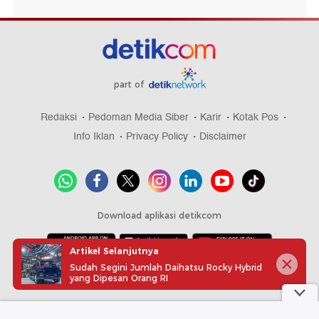
part of
Redaksi
Pedoman Media Siber
Karir
Kotak Pos
Info Iklan
Privacy Policy
Disclaimer
Download aplikasi detikcom
Artikel Selanjutnya
Sudah Segini Jumlah Daihatsu Rocky Hybrid
Copyright @ 2026 detikcom, All right reserved
yang Dipesan Orang RI