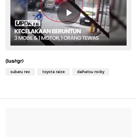
(lua/rgr)
subaru rex
toyota raize
daihatsu rocky