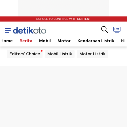
SCROLL TO CONTINUE WITH CONTENT
Home
Berita
Mobil
Motor
Kendaraan Listrik
Ni
Editors' Choice
Mobil Listrik
Motor Listrik