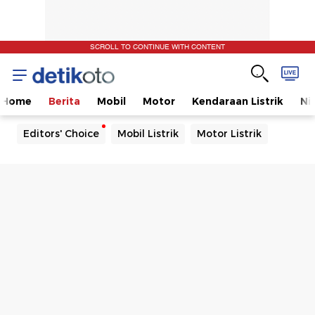
SCROLL TO CONTINUE WITH CONTENT
Home
Berita
Mobil
Motor
Kendaraan Listrik
Ni
Editors' Choice
Mobil Listrik
Motor Listrik