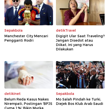
Sepakbola
detikTravel
Manchester City Mencari
Digigit Ular Saat Traveling?
Pengganti Rodri
Jangan Disedot atau
Diikat, Ini yang Harus
Dilakukan
detikInet
Sepakbola
Belum Reda Kasus Nakes
Mo Salah Pindah ke Turki,
Nirempati, Postingan 'BPJS
Diejek Bos Klub Arab Saudi
Cuma 1%' Bikin Murka