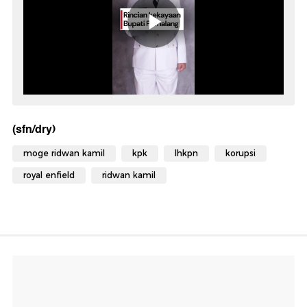
(sfn/dry)
moge ridwan kamil
kpk
lhkpn
korupsi
royal enfield
ridwan kamil