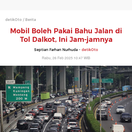
detikOto
Berita
Mobil Boleh Pakai Bahu Jalan di
Tol Dalkot, Ini Jam-jamnya
Septian Farhan Nurhuda -
detikOto
Rabu, 26 Feb 2025 10:47 WIB