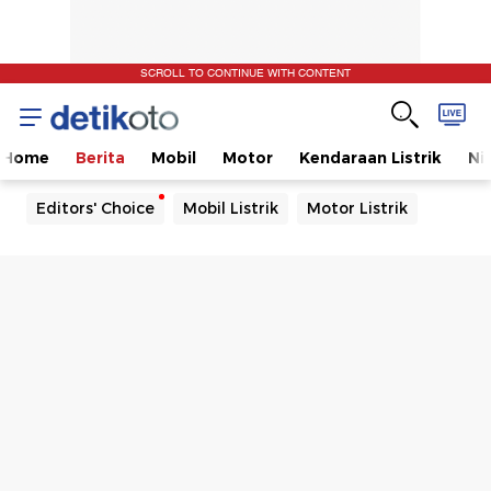
SCROLL TO CONTINUE WITH CONTENT
Home
Berita
Mobil
Motor
Kendaraan Listrik
Ni
Editors' Choice
Mobil Listrik
Motor Listrik