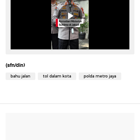
(sfn/din)
bahu jalan
tol dalam kota
polda metro jaya