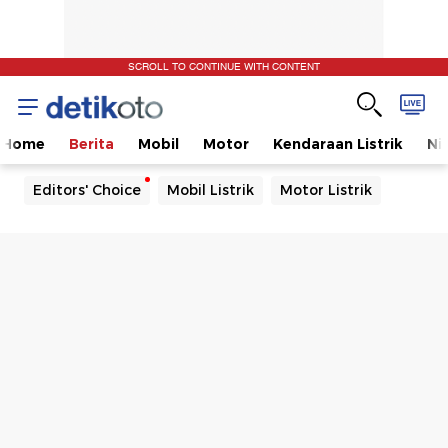
SCROLL TO CONTINUE WITH CONTENT
Home
Berita
Mobil
Motor
Kendaraan Listrik
Ni
Editors' Choice
Mobil Listrik
Motor Listrik