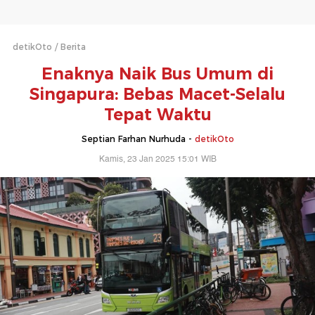
detikOto
Berita
Enaknya Naik Bus Umum di
Singapura: Bebas Macet-Selalu
Tepat Waktu
Septian Farhan Nurhuda -
detikOto
Kamis, 23 Jan 2025 15:01 WIB