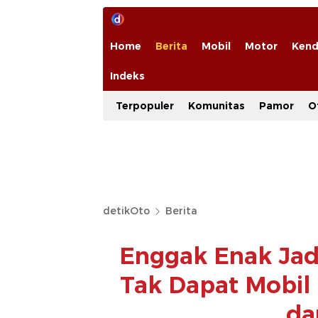
Home
Berita
Mobil
Motor
Kend
Indeks
Terpopuler
Komunitas
Pamor
O
detikOto
Berita
Enggak Enak Jadi
Tak Dapat Mobil
da