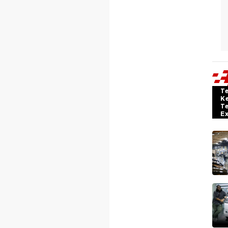
T
K
T
E