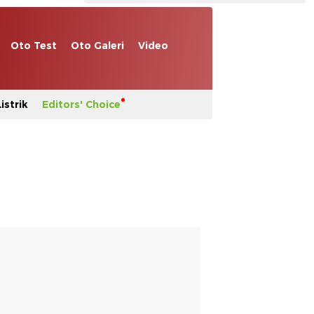
Oto Test
Oto Galeri
Video
istrik
Editors' Choice