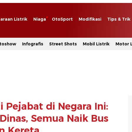
araan Listrik
Niaga
OtoSport
Modifikasi
Tips & Trik
toshow
Infografis
Street Shots
Mobil Listrik
Motor L
 Pejabat di Negara Ini:
 Dinas, Semua Naik Bus
n Kereta