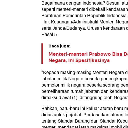
Bagaimana dengan Indonesia? Sesuai atur
seperti menteri-menteri dibekali kendaraan
Peraturan Pemerintah Republik Indonesia
Hak Keuangan/Administratif Menteri Nega
serta Janda/Dudanya. Urusan kendaraan d
Pasal 5.
Baca juga:
Menteri-menteri Prabowo Bisa Da
Negara, Ini Spesifikasinya
"Kepada masing-masing Menteri Negara d
jabatan milik Negara beserta perlengkap
bermotor milik negara beserta seorang p
pemeliharaan rumah jabatan dan kendara
dimaksud ayat (1), ditanggung oleh Negara
Bahkan, baru-baru ini keluar aturan baru
dinas untuk pejabat. Berdasarkan aturan 
tentang Standar Barang dan Standar Kebu
menteri mendapat jatah maksimal mobil di