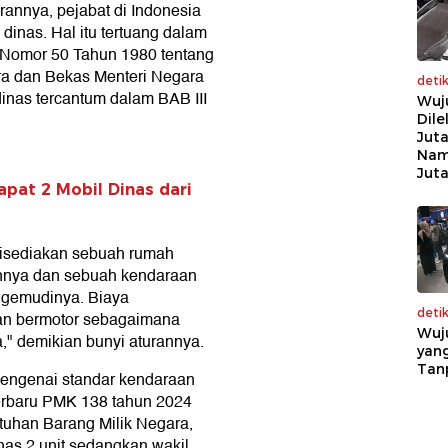
annya, pejabat di Indonesia
 dinas. Hal itu tertuang dalam
 Nomor 50 Tahun 1980 tentang
ra dan Bekas Menteri Negara
deti
inas tercantum dalam BAB III
Wuj
Dile
Juta
Nam
Jut
pat 2 Mobil Dinas dari
isediakan sebuah rumah
annya dan sebuah kendaraan
engemudinya. Biaya
deti
an bermotor sebagaimana
Wuj
," demikian bunyi aturannya.
yang
Tan
 mengenai standar kendaraan
terbaru PMK 138 tahun 2024
tuhan Barang Milik Negara,
nas 2 unit sedangkan wakil