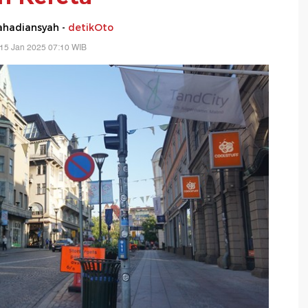
hadiansyah -
detikOto
15 Jan 2025 07:10 WIB