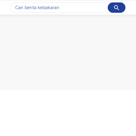
Cancel
Yang sedang ramai dicari
#1
data live draw sgp
#2
k-talk
#3
kebakaran
#4
prabowo
#5
gempa hari ini
Promoted
Terakhir yang dicari
Loading...