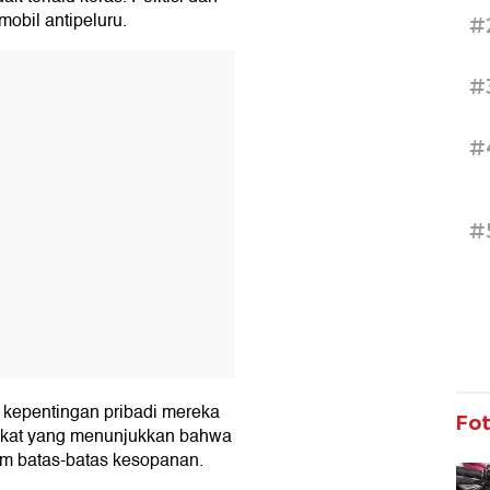
obil antipeluru.
#
T
#
#
#
n kepentingan pribadi mereka
Fo
rakat yang menunjukkan bahwa
am batas-batas kesopanan.