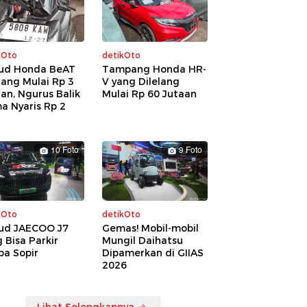
kOto
detikOto
ud Honda BeAT
Tampang Honda HR-
lang Mulai Rp 3
V yang Dilelang
an, Ngurus Balik
Mulai Rp 60 Jutaan
a Nyaris Rp 2
a
10 Foto
9 Foto
kOto
detikOto
ud JAECOO J7
Gemas! Mobil-mobil
 Bisa Parkir
Mungil Daihatsu
pa Sopir
Dipamerkan di GIIAS
2026
Lihat Selengkapnya