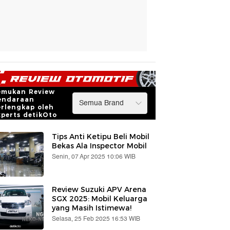
emukan Review
endaraan
erlengkap oleh
xperts detikOto
Tips Anti Ketipu Beli Mobil
Bekas Ala Inspector Mobil
Senin, 07 Apr 2025 10:06 WIB
Review Suzuki APV Arena
SGX 2025: Mobil Keluarga
yang Masih Istimewa!
Selasa, 25 Feb 2025 16:53 WIB