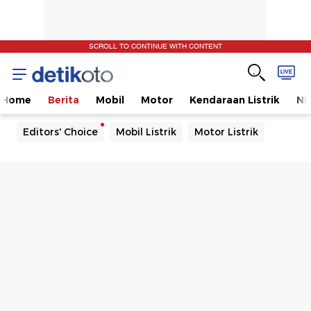
SCROLL TO CONTINUE WITH CONTENT
Home
Berita
Mobil
Motor
Kendaraan Listrik
Ni
Editors' Choice
Mobil Listrik
Motor Listrik