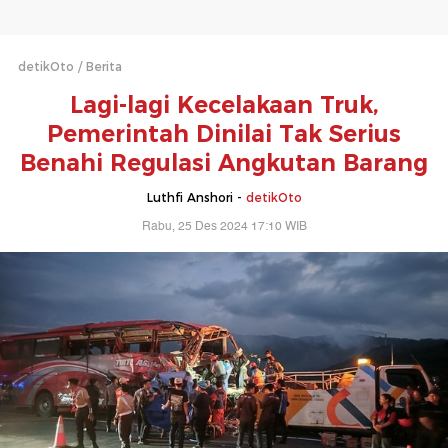
detikOto
Berita
Lagi-lagi Kecelakaan Truk,
Pemerintah Dinilai Tak Serius
Benahi Regulasi Angkutan Barang
Luthfi Anshori -
detikOto
Rabu, 25 Des 2024 17:10 WIB