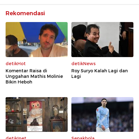
Rekomendasi
detikHot
detikNews
Komentar Raisa di
Roy Suryo Kalah Lagi dan
Unggahan Mathis Molinie
Lagi
Bikin Heboh
detikInet
Sepakbola