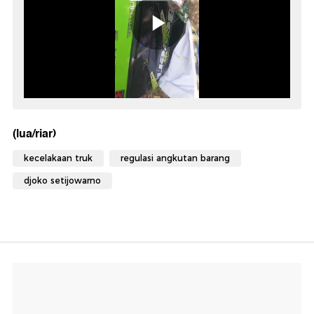
(lua/riar)
kecelakaan truk
regulasi angkutan barang
djoko setijowarno