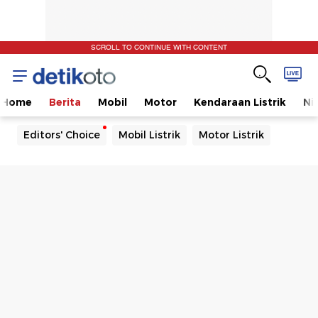
SCROLL TO CONTINUE WITH CONTENT
Home
Berita
Mobil
Motor
Kendaraan Listrik
Ni
Editors' Choice
Mobil Listrik
Motor Listrik