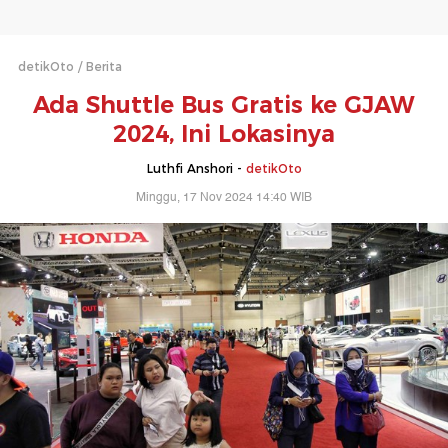
detikOto
Berita
Ada Shuttle Bus Gratis ke GJAW
2024, Ini Lokasinya
Luthfi Anshori -
detikOto
Minggu, 17 Nov 2024 14:40 WIB