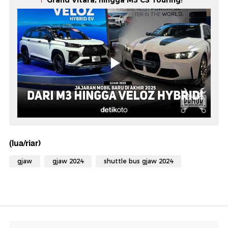
Grand Vitara, hingga M3 CS Touring!
(lua/riar)
gjaw
gjaw 2024
shuttle bus gjaw 2024