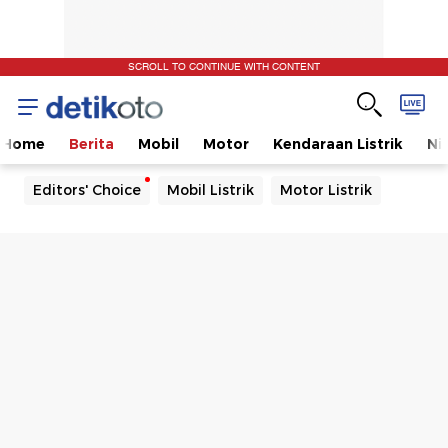
SCROLL TO CONTINUE WITH CONTENT
Home
Berita
Mobil
Motor
Kendaraan Listrik
Ni
Editors' Choice
Mobil Listrik
Motor Listrik