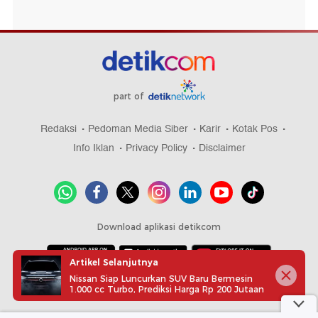
part of
Redaksi
Pedoman Media Siber
Karir
Kotak Pos
Info Iklan
Privacy Policy
Disclaimer
Download aplikasi detikcom
Artikel Selanjutnya
Nissan Siap Luncurkan SUV Baru Bermesin
Copyright @ 2026 detikcom, All right reserved
1.000 cc Turbo, Prediksi Harga Rp 200 Jutaan