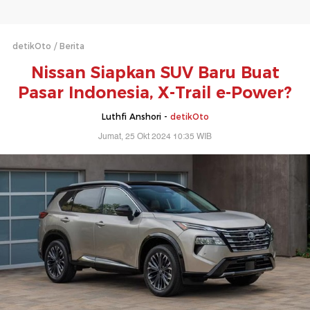
detikOto
Berita
Nissan Siapkan SUV Baru Buat
Pasar Indonesia, X-Trail e-Power?
Luthfi Anshori -
detikOto
Jumat, 25 Okt 2024 10:35 WIB