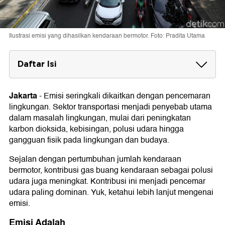
Ilustrasi emisi yang dihasilkan kendaraan bermotor. Foto: Pradita Utama
Daftar Isi
Emisi Adalah
Jakarta
-
Emisi seringkali dikaitkan dengan pencemaran
Pengertian Emisi Gas Buang
lingkungan. Sektor transportasi menjadi penyebab utama
Apa itu Uji Emisi Kendaraan?
dalam masalah lingkungan, mulai dari peningkatan
karbon dioksida, kebisingan, polusi udara hingga
1. Mencegah Kerusakan Kendaraan
gangguan fisik pada lingkungan dan budaya.
2. Menjaga Lingkungan
3. Menaati Aturan
Sejalan dengan pertumbuhan jumlah kendaraan
bermotor, kontribusi gas buang kendaraan sebagai polusi
udara juga meningkat. Kontribusi ini menjadi pencemar
udara paling dominan. Yuk, ketahui lebih lanjut mengenai
emisi.
Emisi Adalah