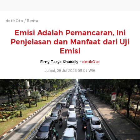
detikOto
Berita
Emisi Adalah Pemancaran, Ini
Penjelasan dan Manfaat dari Uji
Emisi
Elmy Tasya Khairally -
detikOto
Jumat, 28 Jul 2023 05:01 WIB