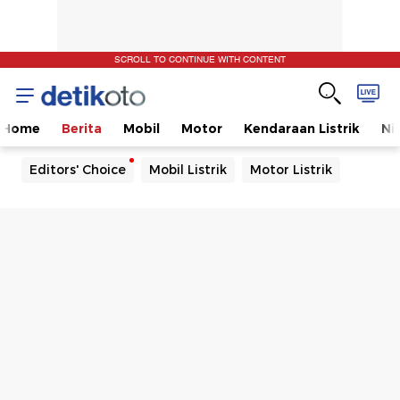
SCROLL TO CONTINUE WITH CONTENT
Home
Berita
Mobil
Motor
Kendaraan Listrik
Ni
Editors' Choice
Mobil Listrik
Motor Listrik