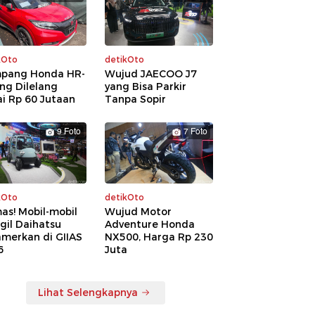
kOto
detikOto
pang Honda HR-
Wujud JAECOO J7
ng Dilelang
yang Bisa Parkir
i Rp 60 Jutaan
Tanpa Sopir
9 Foto
7 Foto
kOto
detikOto
as! Mobil-mobil
Wujud Motor
gil Daihatsu
Adventure Honda
amerkan di GIIAS
NX500, Harga Rp 230
6
Juta
Lihat Selengkapnya