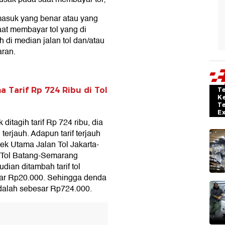
masuk yang benar atau yang
at membayar tol yang di
 di median jalan tol dan/atau
aran.
 Tarif Rp 724 Ribu di Tol
T
K
T
E
itagih tarif Rp 724 ribu, dia
 terjauh. Adapun tarif terjauh
pek Utama Jalan Tol Jakarta-
 Tol Batang-Semarang
ian ditambah tarif tol
sar Rp20.000. Sehingga denda
dalah sebesar Rp724.000.