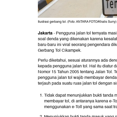
Ilustrasi gerbang tol. (Foto: ANTARA FOTO/Khalis Surry)
Jakarta
-
Pengguna jalan tol ternyata mas
soal denda yang dikenakan karena kesal
baru-baru ini viral seorang pengendara dike
Gerbang Tol Cikampek.
Perlu diketahui, sesuai aturannya ada de
kepada pengguna jalan tol. Hal itu diatur
Nomor 15 Tahun 2005 tentang Jalan Tol. Ter
pengguna jalan tol wajib membayar denda se
terjauh pada suatu ruas jalan tol dengan si
Tidak dapat menunjukkan bukti tanda m
membayar tol, di antaranya karena e-To
menggunakan e-Toll yang sama saat tr
Menunjukkan bukti tanda masuk yang r