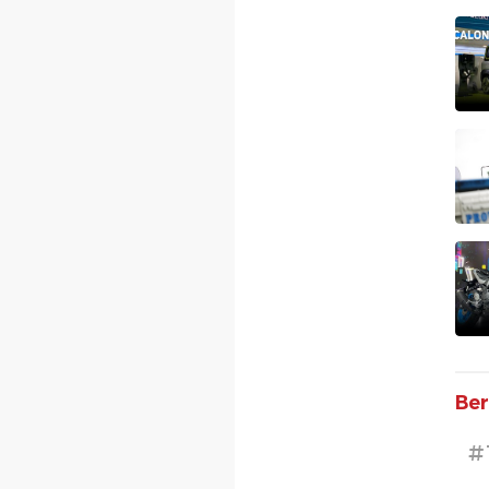
Ber
#