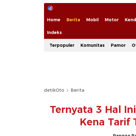
Home
Berita
Mobil
Motor
Kend
Indeks
Terpopuler
Komunitas
Pamor
O
detikOto
Berita
Ternyata 3 Hal In
Kena Tarif
Rangga Ra