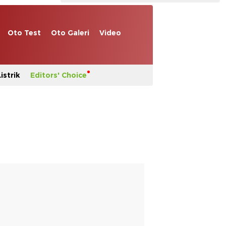
Oto Test
Oto Galeri
Video
istrik
Editors' Choice