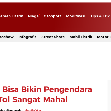
araan Listrik
Niaga
OtoSport
Modifikasi
Tips & Trik
toshow
Infografis
Street Shots
Mobil Listrik
Motor L
i Bisa Bikin Pengendara
 Tol Sangat Mahal
hadiansyah -
detikOto