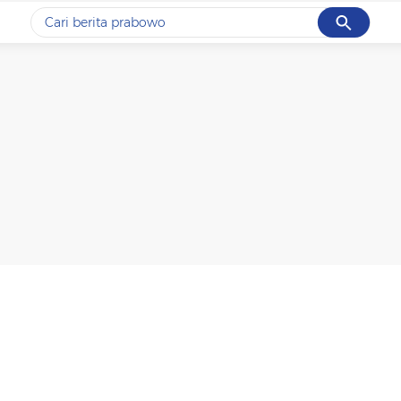
Cancel
Yang sedang ramai dicari
#1
data live draw sgp
#2
piala presiden 2026
#3
prabowo
#4
iran
#5
gempa hari ini
Promoted
Terakhir yang dicari
Loading...