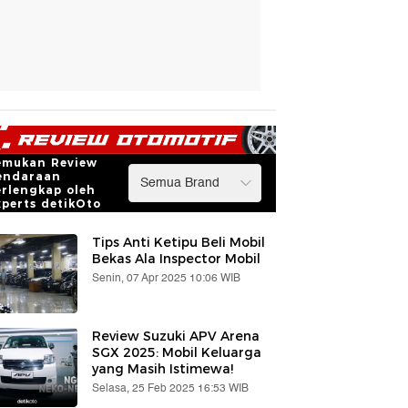
emukan Review
endaraan
erlengkap oleh
xperts detikOto
Tips Anti Ketipu Beli Mobil
Bekas Ala Inspector Mobil
Senin, 07 Apr 2025 10:06 WIB
Review Suzuki APV Arena
SGX 2025: Mobil Keluarga
yang Masih Istimewa!
Selasa, 25 Feb 2025 16:53 WIB