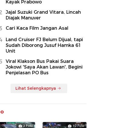
Kayak Prabowo
2
Jajal Suzuki Grand Vitara, Lincah
Diajak Manuver
3
Cari Kaca Film Jangan Asal
4
Land Cruiser FJ Belum Dijual, tapi
Sudah Diborong Jusuf Hamka 61
Unit
5
Viral Klakson Bus Pakai Suara
Jokowi 'Saya Akan Lawan', Begini
Penjelasan PO Bus
Lihat Selengkapnya
to
3 Foto
10 Foto