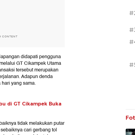
#
#
H CONTENT
#
 lapangan didapati pengguna
k melalui GT Cikampek Utama
#
ansaksi tersebut merupakan
perjalanan. Adapun denda
a hari yang sama.
ibu di GT Cikampek Buka
Fo
ebaiknya tidak melakukan putar
l, sebaiknya cari gerbang tol