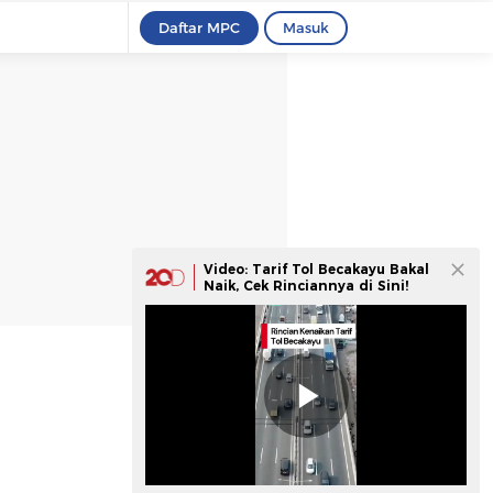
Daftar MPC
Masuk
Video: Tarif Tol Becakayu Bakal
Naik, Cek Rinciannya di Sini!