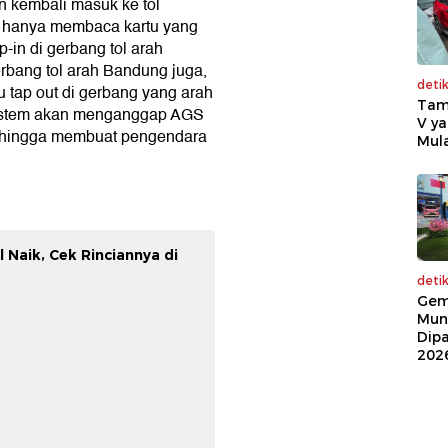
dan kembali masuk ke tol
ol hanya membaca kartu yang
p-in di gerbang tol arah
rbang tol arah Bandung juga,
deti
u tap out di gerbang yang arah
Tam
 sistem akan menganggap AGS
V ya
sehingga membuat pengendara
Mula
l Naik, Cek Rinciannya di
deti
Gem
Mun
Dip
202