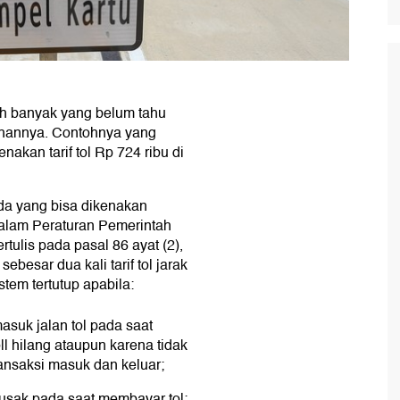
ih banyak yang belum tahu
ahannya. Contohnya yang
nakan tarif tol Rp 724 ribu di
nda yang bisa dikenakan
 dalam Peraturan Pemerintah
tulis pada pasal 86 ayat (2),
besar dua kali tarif tol jarak
stem tertutup apabila:
asuk jalan tol pada saat
ll hilang ataupun karena tidak
ansaksi masuk dan keluar;
usak pada saat membayar tol;