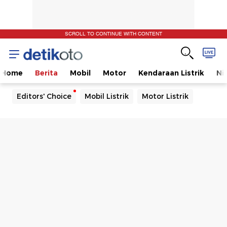
SCROLL TO CONTINUE WITH CONTENT
Home
Berita
Mobil
Motor
Kendaraan Listrik
Ni
Editors' Choice
Mobil Listrik
Motor Listrik