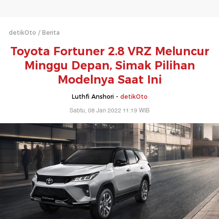
detikOto
Berita
Toyota Fortuner 2.8 VRZ Meluncur
Minggu Depan, Simak Pilihan
Modelnya Saat Ini
Luthfi Anshori -
detikOto
Sabtu, 08 Jan 2022 11:19 WIB