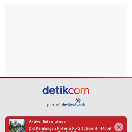
part of
Redaksi
Pedoman Media Siber
Karir
Kotak Pos
Artikel Selanjutnya
Info Iklan
Privacy Policy
Disclaimer
DKI Kehilangan Potensi Rp 2 T, Insentif Mobil