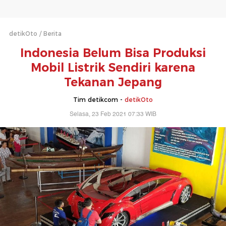
detikOto
Berita
Indonesia Belum Bisa Produksi
Mobil Listrik Sendiri karena
Tekanan Jepang
Tim detikcom -
detikOto
Selasa, 23 Feb 2021 07:33 WIB