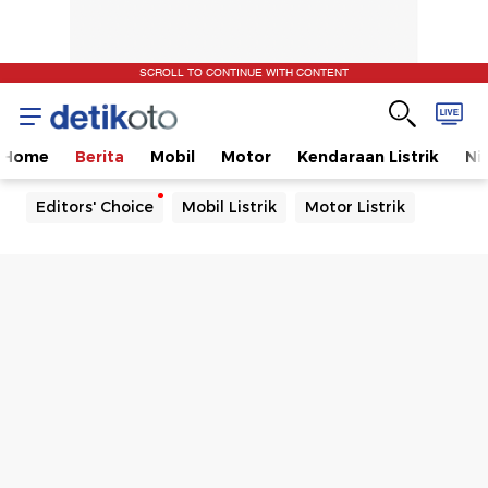
SCROLL TO CONTINUE WITH CONTENT
Home
Berita
Mobil
Motor
Kendaraan Listrik
Ni
Editors' Choice
Mobil Listrik
Motor Listrik