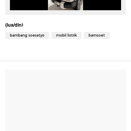
(lua/din)
bambang soesatyo
mobil listrik
bamsoet