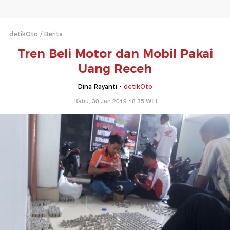
detikOto
Berita
Tren Beli Motor dan Mobil Pakai
Uang Receh
Dina Rayanti -
detikOto
Rabu, 30 Jan 2019 18:35 WIB