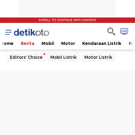
SCROLL TO CONTINUE WITH CONTENT
Home
Berita
Mobil
Motor
Kendaraan Listrik
Ni
Editors' Choice
Mobil Listrik
Motor Listrik