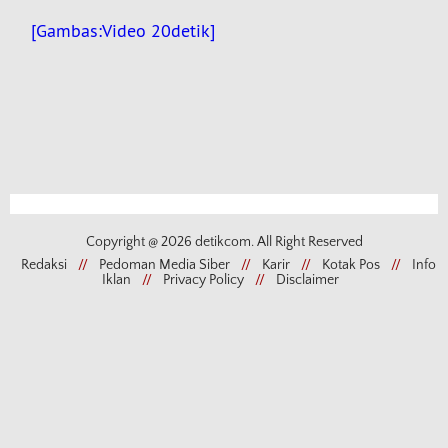
[Gambas:Video 20detik]
Copyright @ 2026 detikcom. All Right Reserved
Redaksi
//
Pedoman Media Siber
//
Karir
//
Kotak Pos
//
Info
Iklan
//
Privacy Policy
//
Disclaimer