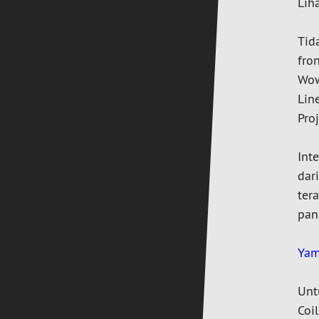
Lih
Tid
fron
Wow
Lin
Pro
Int
dar
ter
pan
Yam
Unt
Coi