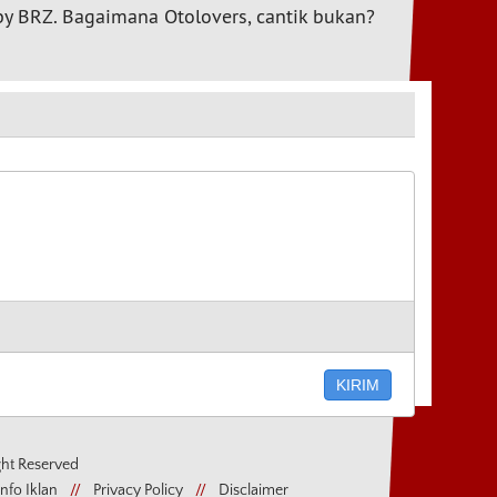
by BRZ. Bagaimana Otolovers, cantik bukan?
ght Reserved
Info Iklan
//
Privacy Policy
//
Disclaimer