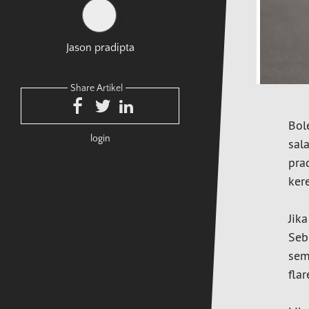
Jason pradipta
Share Artikel
Bol
login
sal
pra
ker
Jik
Seb
sem
flar