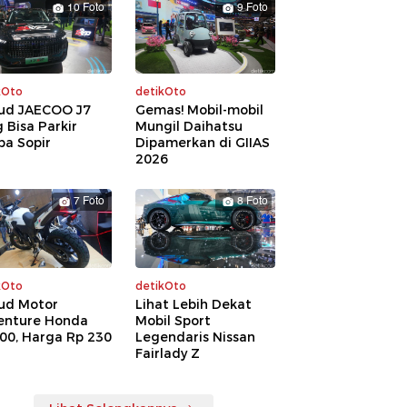
10 Foto
9 Foto
kOto
detikOto
ud JAECOO J7
Gemas! Mobil-mobil
 Bisa Parkir
Mungil Daihatsu
pa Sopir
Dipamerkan di GIIAS
2026
7 Foto
8 Foto
kOto
detikOto
ud Motor
Lihat Lebih Dekat
enture Honda
Mobil Sport
00, Harga Rp 230
Legendaris Nissan
a
Fairlady Z