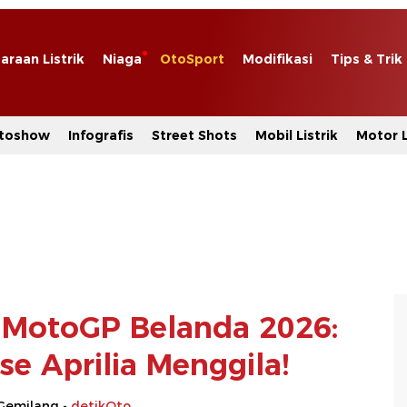
araan Listrik
Niaga
OtoSport
Modifikasi
Tips & Trik
toshow
Infografis
Street Shots
Mobil Listrik
Motor L
e MotoGP Belanda 2026:
e Aprilia Menggila!
Gemilang -
detikOto