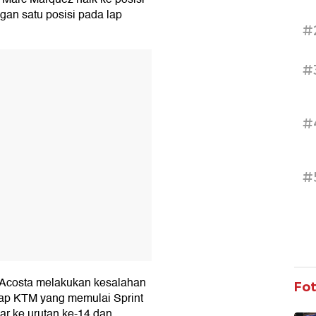
gan satu posisi pada lap
#
T
#
#
#
o Acosta melakukan kesalahan
Fo
lap KTM yang memulai Sprint
par ke urutan ke-14 dan