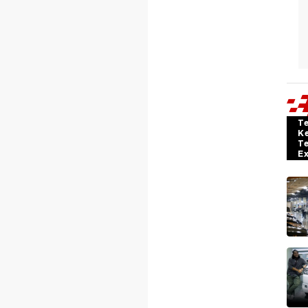
T
K
T
E