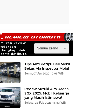
emukan Review
endaraan
erlengkap oleh
xperts detikOto
Tips Anti Ketipu Beli Mobil
Bekas Ala Inspector Mobil
Senin, 07 Apr 2025 10:06 WIB
Review Suzuki APV Arena
SGX 2025: Mobil Keluarga
yang Masih Istimewa!
Selasa, 25 Feb 2025 16:53 WIB