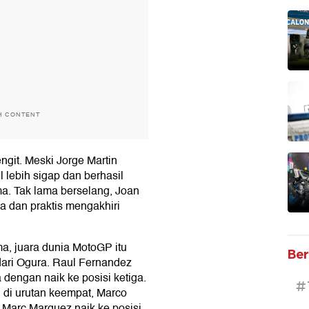
H CONTENT
ngit. Meski Jorge Martin
 lebih sigap dan berhasil
a. Tak lama berselang, Joan
a dan praktis mengakhiri
ama, juara dunia MotoGP itu
Ber
dari Ogura. Raul Fernandez
engan naik ke posisi ketiga.
#
di urutan keempat, Marco
 Marc Marquez naik ke posisi