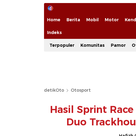
Home
Berita
Mobil
Motor
Kend
Indeks
Terpopuler
Komunitas
Pamor
O
detikOto
Otosport
Hasil Sprint Rac
Duo Trackhous
Hafizh 