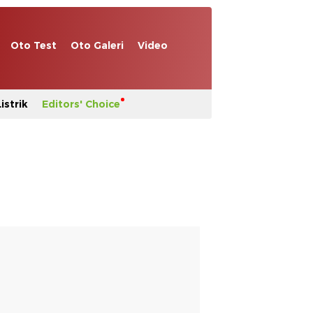
Oto Test
Oto Galeri
Video
istrik
Editors' Choice