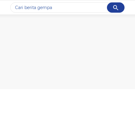
Cancel
Yang sedang ramai dicari
#1
gempa hari ini
#2
demo
#3
gempa
#4
iran
#5
prabowo
Promoted
Terakhir yang dicari
Loading...