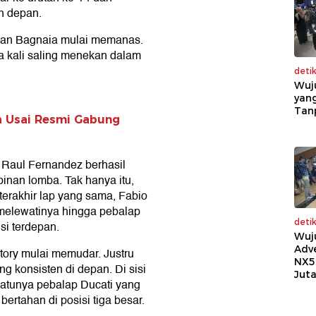
n depan.
 dan Bagnaia mulai memanas.
a kali saling menekan dalam
deti
Wuj
yang
Tan
a Usai Resmi Gabung
 Raul Fernandez berhasil
inan lomba. Tak hanya itu,
 terakhir lap yang sama, Fabio
 melewatinya hingga pebalap
deti
isi terdepan.
Wuj
Adv
tory mulai memudar. Justru
NX5
ng konsisten di depan. Di sisi
Jut
satunya pebalap Ducati yang
rtahan di posisi tiga besar.