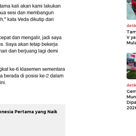
tama kali akan kami lakukan
emua sesi dan membangun
," kata Veda dikutip dari
deti
Tam
cepat dan mengalir, jadi saya
V ya
Mula
us. Saya akan tetap bekerja
hari dan berjuang lagi demi
ngkat ke-6 klasemen sementara
a berada di posisi ke-2 dalam
ni.
deti
Gem
Mun
Dip
202
donesia Pertama yang Naik