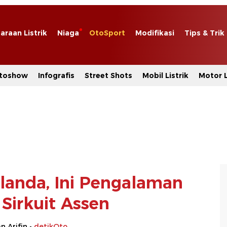
araan Listrik
Niaga
OtoSport
Modifikasi
Tips & Trik
toshow
Infografis
Street Shots
Mobil Listrik
Motor L
landa, Ini Pengalaman
 Sirkuit Assen
 Arifin -
detikOto