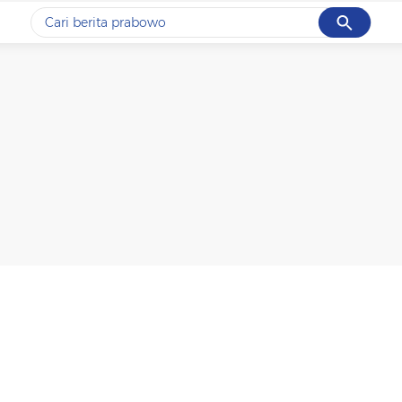
Cancel
Yang sedang ramai dicari
#1
data live draw sgp
#2
piala presiden 2026
#3
prabowo
#4
iran
#5
gempa hari ini
Promoted
Terakhir yang dicari
Loading...