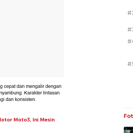
#
#
#
#
ang cepat dan mengalir dengan
nyambung. Karakter lintasan
ggi dan konsisten.
Fo
tor Moto3, Ini Mesin