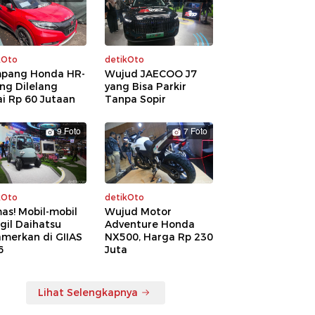
kOto
detikOto
pang Honda HR-
Wujud JAECOO J7
ng Dilelang
yang Bisa Parkir
i Rp 60 Jutaan
Tanpa Sopir
9 Foto
7 Foto
kOto
detikOto
as! Mobil-mobil
Wujud Motor
gil Daihatsu
Adventure Honda
amerkan di GIIAS
NX500, Harga Rp 230
6
Juta
Lihat Selengkapnya