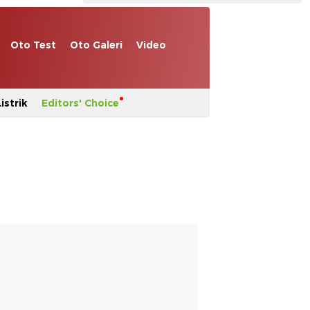
Oto Test
Oto Galeri
Video
istrik
Editors' Choice