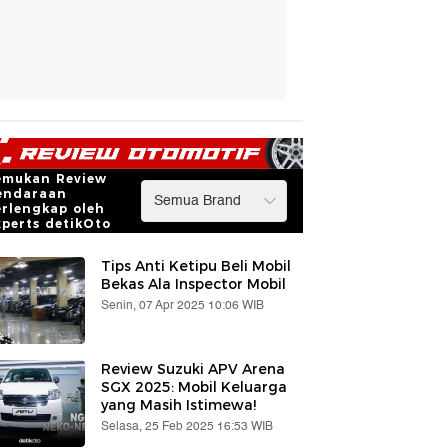
emukan Review
endaraan
erlengkap oleh
xperts detikOto
Tips Anti Ketipu Beli Mobil
Bekas Ala Inspector Mobil
Senin, 07 Apr 2025 10:06 WIB
Review Suzuki APV Arena
SGX 2025: Mobil Keluarga
yang Masih Istimewa!
Selasa, 25 Feb 2025 16:53 WIB