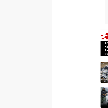
T
K
T
E