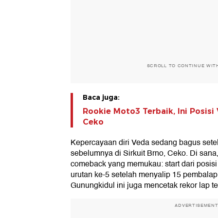
SCROLL TO CONTINUE WIT
Baca juga:
Rookie Moto3 Terbaik, Ini Posis
Ceko
Kepercayaan diri Veda sedang bagus setela
sebelumnya di Sirkuit Brno, Ceko. Di san
comeback yang memukau: start dari posisi k
urutan ke-5 setelah menyalip 15 pembalap.
Gunungkidul ini juga mencetak rekor lap t
ADVERTISEMEN