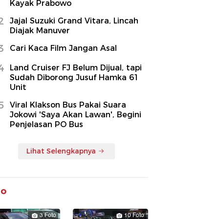
Kayak Prabowo
2
Jajal Suzuki Grand Vitara, Lincah
Diajak Manuver
3
Cari Kaca Film Jangan Asal
4
Land Cruiser FJ Belum Dijual, tapi
Sudah Diborong Jusuf Hamka 61
Unit
5
Viral Klakson Bus Pakai Suara
Jokowi 'Saya Akan Lawan', Begini
Penjelasan PO Bus
Lihat Selengkapnya
to
3 Foto
10 Foto