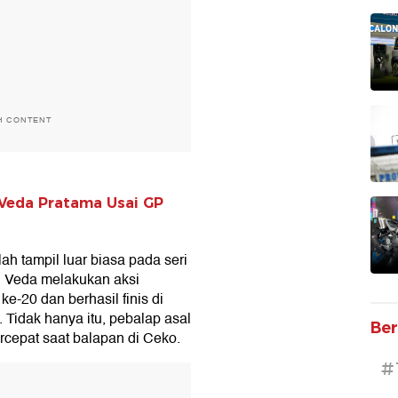
H CONTENT
i Veda Pratama Usai GP
h tampil luar biasa pada seri
a, Veda melakukan aksi
e-20 dan berhasil finis di
 Tidak hanya itu, pebalap asal
Ber
ercepat saat balapan di Ceko.
#
T