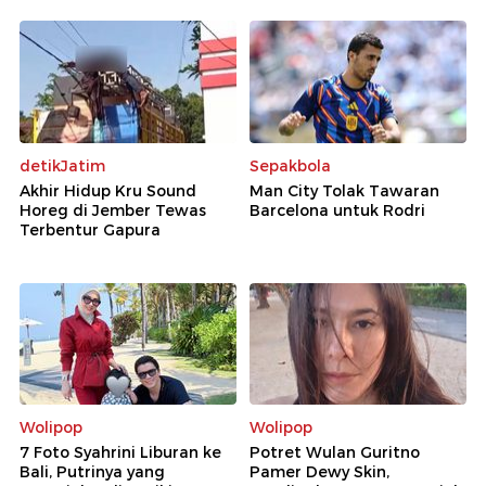
detikJatim
Sepakbola
Akhir Hidup Kru Sound
Man City Tolak Tawaran
Horeg di Jember Tewas
Barcelona untuk Rodri
Terbentur Gapura
Wolipop
Wolipop
7 Foto Syahrini Liburan ke
Potret Wulan Guritno
Bali, Putrinya yang
Pamer Dewy Skin,