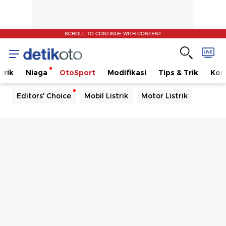
SCROLL TO CONTINUE WITH CONTENT
trik
Niaga
OtoSport
Modifikasi
Tips & Trik
Kom
Editors' Choice
Mobil Listrik
Motor Listrik