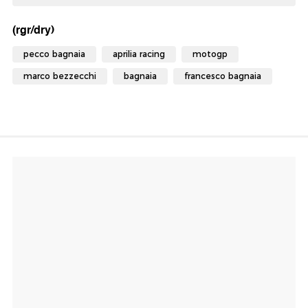
(rgr/dry)
pecco bagnaia
aprilia racing
motogp
marco bezzecchi
bagnaia
francesco bagnaia