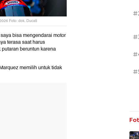
#
2026 Foto: dok. Ducati
at saya bisa mengendarai motor
#
aya terasa saat harus
 putaran beruntun karena
#
 Marquez memilih untuk tidak
#
T
Fo