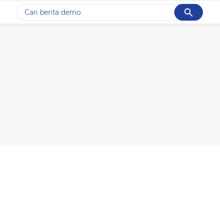
Cancel
Yang sedang ramai dicari
#1
gempa hari ini
#2
gempa
#3
iran
#4
demo
#5
prabowo
Promoted
Terakhir yang dicari
Loading...