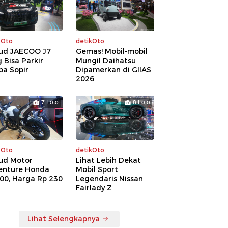
kOto
detikOto
ud JAECOO J7
Gemas! Mobil-mobil
 Bisa Parkir
Mungil Daihatsu
pa Sopir
Dipamerkan di GIIAS
2026
7 Foto
8 Foto
kOto
detikOto
ud Motor
Lihat Lebih Dekat
enture Honda
Mobil Sport
00, Harga Rp 230
Legendaris Nissan
a
Fairlady Z
Lihat Selengkapnya