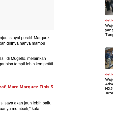
deti
Wuj
yang
Tan
njadi sinyal positif. Marquez
an dirinya hanya mampu
asil di Mugello, melainkan
r bisa tampil lebih kompetitif
deti
Wuj
Adv
raf, Marc Marquez Finis 5
NX5
Jut
si saya akan jauh lebih baik.
muanya membaik," kata