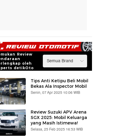
emukan Review
endaraan
erlengkap oleh
xperts detikOto
Tips Anti Ketipu Beli Mobil
Bekas Ala Inspector Mobil
Senin, 07 Apr 2025 10:06 WIB
Review Suzuki APV Arena
SGX 2025: Mobil Keluarga
yang Masih Istimewa!
Selasa, 25 Feb 2025 16:53 WIB