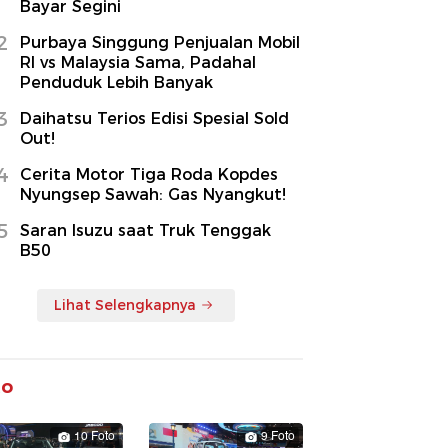
Bayar Segini
2
Purbaya Singgung Penjualan Mobil
RI vs Malaysia Sama, Padahal
Penduduk Lebih Banyak
3
Daihatsu Terios Edisi Spesial Sold
Out!
4
Cerita Motor Tiga Roda Kopdes
Nyungsep Sawah: Gas Nyangkut!
5
Saran Isuzu saat Truk Tenggak
B50
Lihat Selengkapnya
to
10 Foto
9 Foto