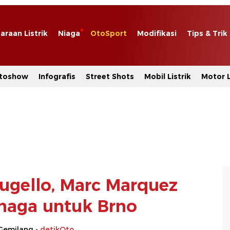
araan Listrik
Niaga
OtoSport
Modifikasi
Tips & Trik
toshow
Infografis
Street Shots
Mobil Listrik
Motor L
ugello, Marc Marquez
naga untuk Brno
Gemilang -
detikOto