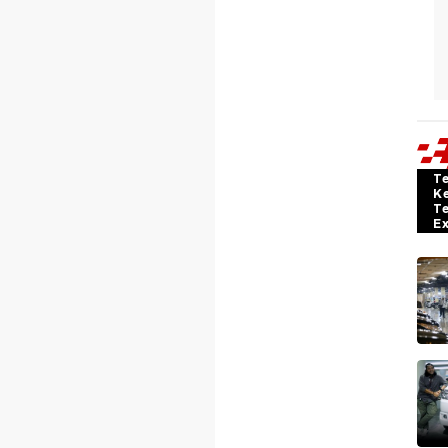
T
K
T
E