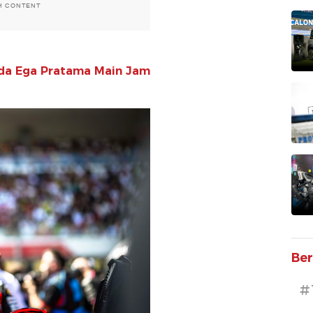
H CONTENT
Veda Ega Pratama Main Jam
Ber
#