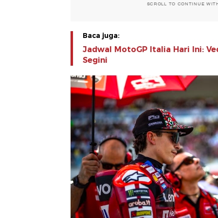
SCROLL TO CONTINUE WIT
Baca juga:
Jadwal MotoGP Italia Hari Ini: 
Segini