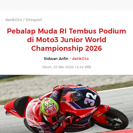
detikOto
Otosport
Pebalap Muda RI Tembus Podium
di Moto3 Junior World
Championship 2026
Ridwan Arifin -
detikOto
Senin, 25 Mei 2026 14:43 WIB