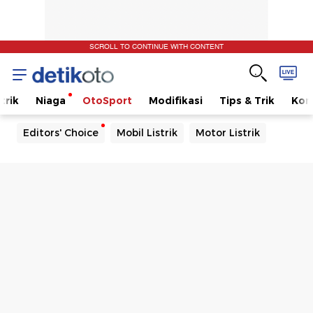
SCROLL TO CONTINUE WITH CONTENT
trik
Niaga
OtoSport
Modifikasi
Tips & Trik
Kom
Editors' Choice
Mobil Listrik
Motor Listrik