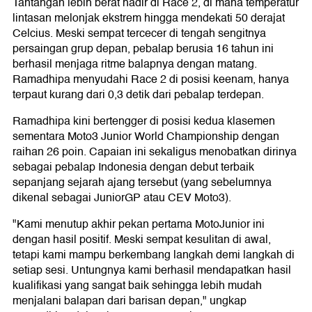
Tantangan lebih berat hadir di Race 2, di mana temperatur
lintasan melonjak ekstrem hingga mendekati 50 derajat
Celcius. Meski sempat tercecer di tengah sengitnya
persaingan grup depan, pebalap berusia 16 tahun ini
berhasil menjaga ritme balapnya dengan matang.
Ramadhipa menyudahi Race 2 di posisi keenam, hanya
terpaut kurang dari 0,3 detik dari pebalap terdepan.
Ramadhipa kini bertengger di posisi kedua klasemen
sementara Moto3 Junior World Championship dengan
raihan 26 poin. Capaian ini sekaligus menobatkan dirinya
sebagai pebalap Indonesia dengan debut terbaik
sepanjang sejarah ajang tersebut (yang sebelumnya
dikenal sebagai JuniorGP atau CEV Moto3).
"Kami menutup akhir pekan pertama MotoJunior ini
dengan hasil positif. Meski sempat kesulitan di awal,
tetapi kami mampu berkembang langkah demi langkah di
setiap sesi. Untungnya kami berhasil mendapatkan hasil
kualifikasi yang sangat baik sehingga lebih mudah
menjalani balapan dari barisan depan," ungkap