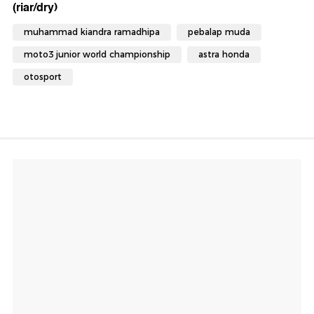
(riar/dry)
muhammad kiandra ramadhipa
pebalap muda
moto3 junior world championship
astra honda
otosport