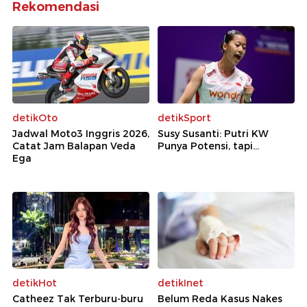
Rekomendasi
detikOto
detikSport
Jadwal Moto3 Inggris 2026,
Susy Susanti: Putri KW
Catat Jam Balapan Veda
Punya Potensi, tapi...
Ega
detikHot
detikInet
Catheez Tak Terburu-buru
Belum Reda Kasus Nakes