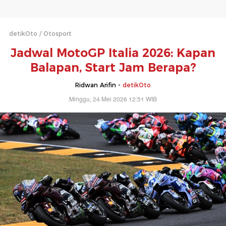
detikOto
Otosport
Jadwal MotoGP Italia 2026: Kapan
Balapan, Start Jam Berapa?
Ridwan Arifin -
detikOto
Minggu, 24 Mei 2026 12:51 WIB