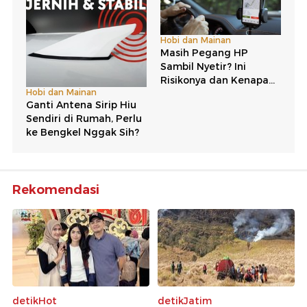
Rekomendasi
detikHot
detikJatim