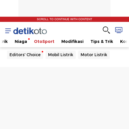
SCROLL TO CONTINUE WITH CONTENT
trik
Niaga
OtoSport
Modifikasi
Tips & Trik
Kom
Editors' Choice
Mobil Listrik
Motor Listrik