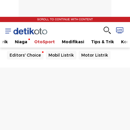
SCROLL TO CONTINUE WITH CONTENT
trik
Niaga
OtoSport
Modifikasi
Tips & Trik
Kom
Editors' Choice
Mobil Listrik
Motor Listrik