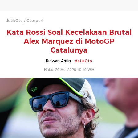
detikOto
Otosport
Kata Rossi Soal Kecelakaan Brutal
Alex Marquez di MotoGP
Catalunya
Ridwan Arifin -
detikOto
Rabu, 20 Mei 2026 10:10 WIB