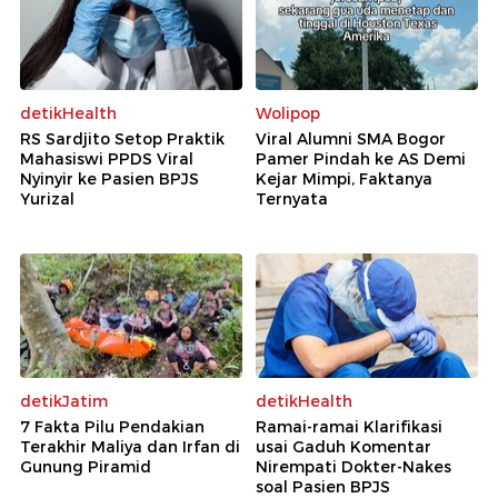
detikHealth
Wolipop
RS Sardjito Setop Praktik
Viral Alumni SMA Bogor
Mahasiswi PPDS Viral
Pamer Pindah ke AS Demi
Nyinyir ke Pasien BPJS
Kejar Mimpi, Faktanya
Yurizal
Ternyata
detikJatim
detikHealth
7 Fakta Pilu Pendakian
Ramai-ramai Klarifikasi
Terakhir Maliya dan Irfan di
usai Gaduh Komentar
Gunung Piramid
Nirempati Dokter-Nakes
soal Pasien BPJS