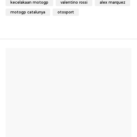
kecelakaan motogp
valentino rossi
alex marquez
motogp catalunya
otosport