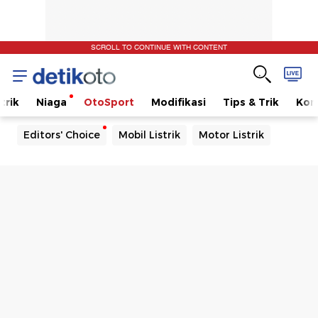
SCROLL TO CONTINUE WITH CONTENT
trik
Niaga
OtoSport
Modifikasi
Tips & Trik
Kom
Editors' Choice
Mobil Listrik
Motor Listrik