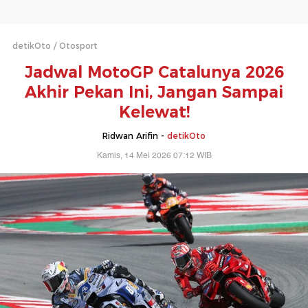
detikOto
Otosport
Jadwal MotoGP Catalunya 2026
Akhir Pekan Ini, Jangan Sampai
Kelewat!
Ridwan Arifin -
detikOto
Kamis, 14 Mei 2026 07:12 WIB