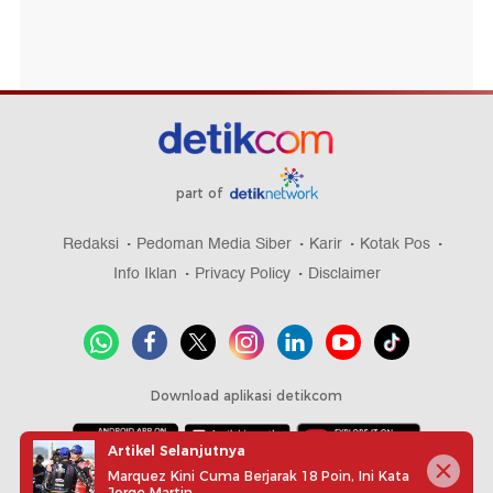
part of
Redaksi
Pedoman Media Siber
Karir
Kotak Pos
Info Iklan
Privacy Policy
Disclaimer
Download aplikasi detikcom
Artikel Selanjutnya
Marquez Kini Cuma Berjarak 18 Poin, Ini Kata
Copyright @ 2026 detikcom, All right reserved
Jorge Martin