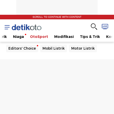
SCROLL TO CONTINUE WITH CONTENT
trik
Niaga
OtoSport
Modifikasi
Tips & Trik
Kom
Editors' Choice
Mobil Listrik
Motor Listrik