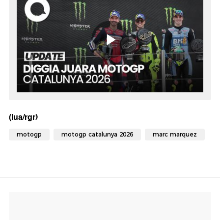
(lua/rgr)
motogp
motogp catalunya 2026
marc marquez