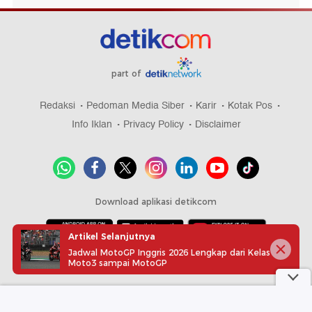
part of
Redaksi
Pedoman Media Siber
Karir
Kotak Pos
Info Iklan
Privacy Policy
Disclaimer
Download aplikasi detikcom
Artikel Selanjutnya
Jadwal MotoGP Inggris 2026 Lengkap dari Kelas
Copyright @ 2026 detikcom, All right reserved
Moto3 sampai MotoGP