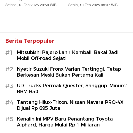
Selasa, 18 Feb 2025 20:50 WIB
Senin, 10 Feb 2025 08:37 WIB
Berita Terpopuler
#1
Mitsubishi Pajero Lahir Kembali, Bakal Jadi
Mobil Off-road Sejati
#2
Nyetir Suzuki Fronx Varian Tertinggi, Tetap
Berkesan Meski Bukan Pertama Kali
#3
UD Trucks Permak Quester, Sanggup 'Minum'
BBM B50
#4
Tantang Hilux-Triton, Nissan Navara PRO-4X
Dijual Rp 695 Juta
#5
Kenalin Ini MPV Baru Penantang Toyota
Alphard, Harga Mulai Rp 1 Miliaran