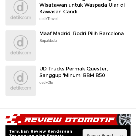
Wisatawan untuk Waspada Ular di
Kawasan Candi
detikTravel
Maaf Madrid, Rodri Pilih Barcelona
Sepakbola
UD Trucks Permak Quester,
Sanggup 'Minum' BBM B50
detikOto
Temukan Review Kendaraan
Terlengkap oleh Experts