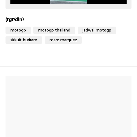
(rgr/din)
motogp
motogp thailand
jadwal motogp
sirkuit buriram
marc marquez