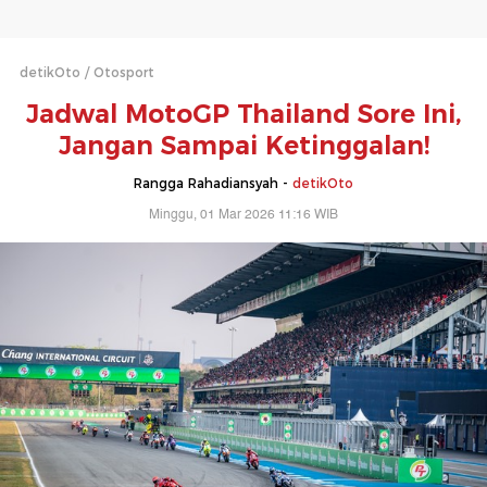
detikOto
Otosport
Jadwal MotoGP Thailand Sore Ini,
Jangan Sampai Ketinggalan!
Rangga Rahadiansyah -
detikOto
Minggu, 01 Mar 2026 11:16 WIB