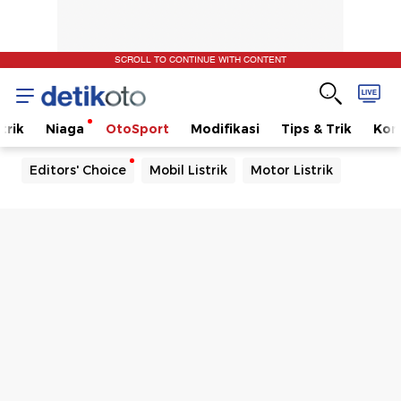
SCROLL TO CONTINUE WITH CONTENT
trik
Niaga
OtoSport
Modifikasi
Tips & Trik
Kom
Editors' Choice
Mobil Listrik
Motor Listrik