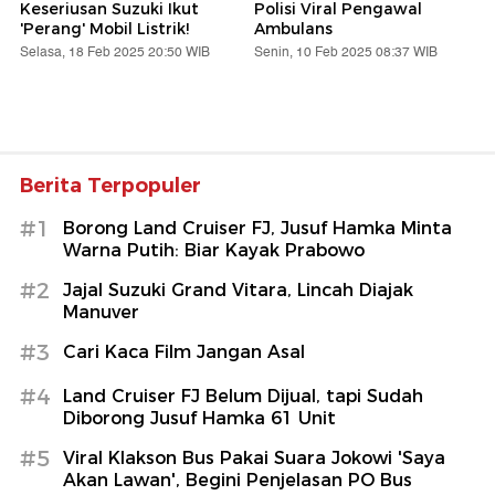
Keseriusan Suzuki Ikut
Polisi Viral Pengawal
'Perang' Mobil Listrik!
Ambulans
Selasa, 18 Feb 2025 20:50 WIB
Senin, 10 Feb 2025 08:37 WIB
Berita Terpopuler
#1
Borong Land Cruiser FJ, Jusuf Hamka Minta
Warna Putih: Biar Kayak Prabowo
#2
Jajal Suzuki Grand Vitara, Lincah Diajak
Manuver
#3
Cari Kaca Film Jangan Asal
#4
Land Cruiser FJ Belum Dijual, tapi Sudah
Diborong Jusuf Hamka 61 Unit
#5
Viral Klakson Bus Pakai Suara Jokowi 'Saya
Akan Lawan', Begini Penjelasan PO Bus