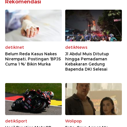
Rekomendasi
detikInet
detikNews
Belum Reda Kasus Nakes
Jl Abdul Muis Ditutup
Nirempati, Postingan 'BPJS
hingga Pemadaman
Cuma 1%' Bikin Murka
Kebakaran Gedung
Bapenda DKI Selesai
detikSport
Wolipop