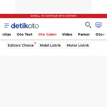
SCROLL TO CONTINUE WITH CONTENT
unitas
Oto Test
Oto Galeri
Video
Pamor
Otos
Editors' Choice
Mobil Listrik
Motor Listrik