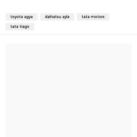
toyota agya
daihatsu ayla
tata motors
tata tiago