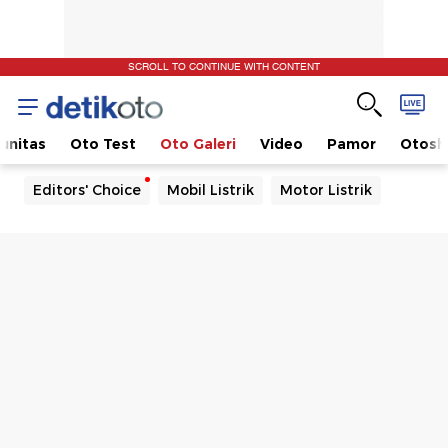
SCROLL TO CONTINUE WITH CONTENT
unitas
Oto Test
Oto Galeri
Video
Pamor
Otos
Editors' Choice
Mobil Listrik
Motor Listrik