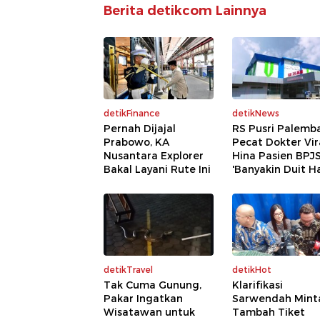
Berita detikcom Lainnya
detikFinance
detikNews
Pernah Dijajal
RS Pusri Palemb
Prabowo, KA
Pecat Dokter Vir
Nusantara Explorer
Hina Pasien BPJ
Bakal Layani Rute Ini
'Banyakin Duit Ha
detikTravel
detikHot
Tak Cuma Gunung,
Klarifikasi
Pakar Ingatkan
Sarwendah Mint
Wisatawan untuk
Tambah Tiket