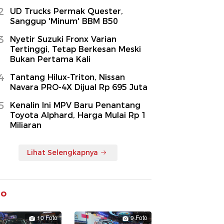
2
UD Trucks Permak Quester,
Sanggup 'Minum' BBM B50
3
Nyetir Suzuki Fronx Varian
Tertinggi, Tetap Berkesan Meski
Bukan Pertama Kali
4
Tantang Hilux-Triton, Nissan
Navara PRO-4X Dijual Rp 695 Juta
5
Kenalin Ini MPV Baru Penantang
Toyota Alphard, Harga Mulai Rp 1
Miliaran
Lihat Selengkapnya
to
10 Foto
9 Foto