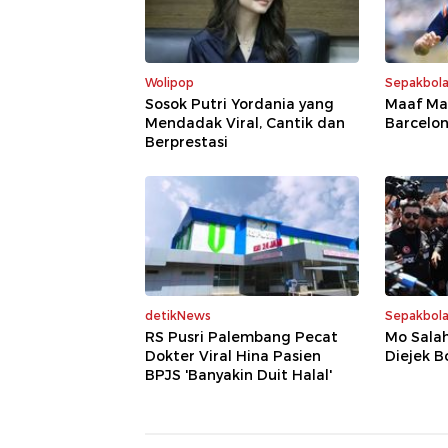
Wolipop
Sepakbol
Sosok Putri Yordania yang
Maaf Mad
Mendadak Viral, Cantik dan
Barcelo
Berprestasi
detikNews
Sepakbol
RS Pusri Palembang Pecat
Mo Salah
Dokter Viral Hina Pasien
Diejek B
BPJS 'Banyakin Duit Halal'