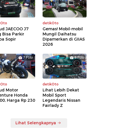
kOto
detikOto
ud JAECOO J7
Gemas! Mobil-mobil
 Bisa Parkir
Mungil Daihatsu
pa Sopir
Dipamerkan di GIIAS
2026
7 Foto
8 Foto
kOto
detikOto
ud Motor
Lihat Lebih Dekat
enture Honda
Mobil Sport
00, Harga Rp 230
Legendaris Nissan
a
Fairlady Z
Lihat Selengkapnya