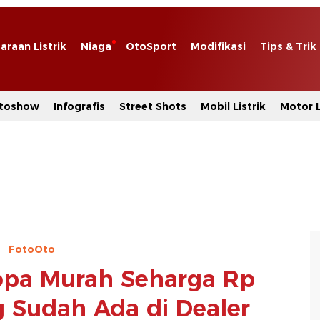
araan Listrik
Niaga
OtoSport
Modifikasi
Tips & Trik
toshow
Infografis
Street Shots
Mobil Listrik
Motor L
FotoOto
opa Murah Seharga Rp
g Sudah Ada di Dealer