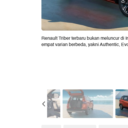
Berikut Harga Renault Triber di India
Renault Triber terbaru bukan meluncur di I
empat varian berbeda, yakni Authentic, Ev