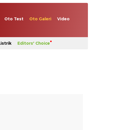
Oto Test
Oto Galeri
Video
istrik
Editors' Choice