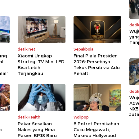
deti
Wuj
yang
Tan
detikInet
Sepakbola
ang
Xiaomi Ungkap
Final Piala Presiden
al
Strategi TV Mini LED
2026: Persebaya
S
Bisa Lebih
Tekuk Persib via Adu
lal'
Terjangkau
Penalti
deti
Wuj
Adv
NX5
Jut
detikHealth
Wolipop
Pakar Sesalkan
8 Potret Pernikahan
a
Nakes yang Hina
Cucu Megawati,
Pasien BPJS Baru
Makeup Hollywood