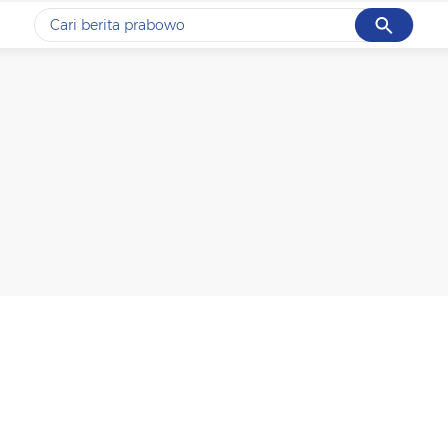
Cancel
Yang sedang ramai dicari
#1
gempa hari ini
#2
gempa
#3
prabowo
#4
iran
#5
demo
Promoted
Terakhir yang dicari
Loading...