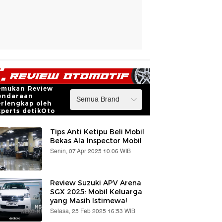
emukan Review
endaraan
erlengkap oleh
xperts detikOto
Tips Anti Ketipu Beli Mobil
Bekas Ala Inspector Mobil
Senin, 07 Apr 2025 10:06 WIB
Review Suzuki APV Arena
SGX 2025: Mobil Keluarga
yang Masih Istimewa!
Selasa, 25 Feb 2025 16:53 WIB