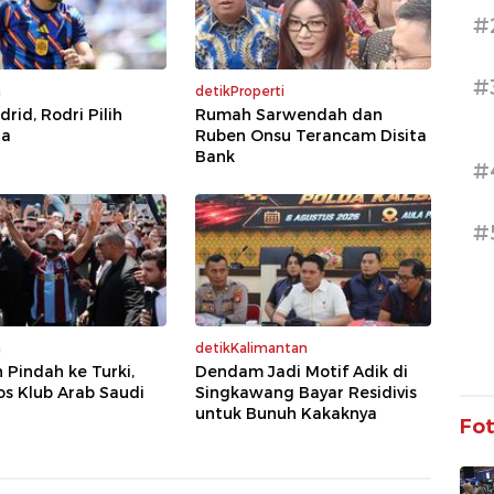
#
#
a
detikProperti
rid, Rodri Pilih
Rumah Sarwendah dan
na
Ruben Onsu Terancam Disita
Bank
#
#
a
detikKalimantan
 Pindah ke Turki,
Dendam Jadi Motif Adik di
os Klub Arab Saudi
Singkawang Bayar Residivis
untuk Bunuh Kakaknya
Fo