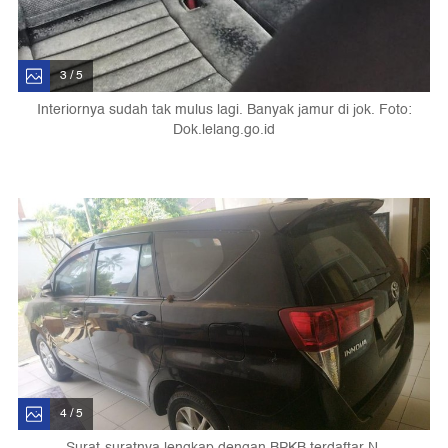
3 / 5
Interiornya sudah tak mulus lagi. Banyak jamur di jok. Foto:
Dok.lelang.go.id
4 / 5
Surat-suratnya lengkap dengan BPKB terdaftar N-