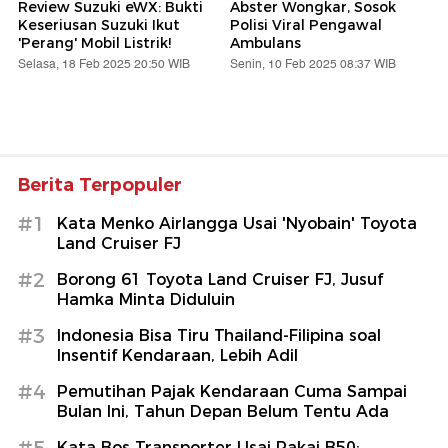
Review Suzuki eWX: Bukti
Abster Wongkar, Sosok
Keseriusan Suzuki Ikut
Polisi Viral Pengawal
'Perang' Mobil Listrik!
Ambulans
Selasa, 18 Feb 2025 20:50 WIB
Senin, 10 Feb 2025 08:37 WIB
Berita Terpopuler
#1
Kata Menko Airlangga Usai 'Nyobain' Toyota
Land Cruiser FJ
#2
Borong 61 Toyota Land Cruiser FJ, Jusuf
Hamka Minta Diduluin
#3
Indonesia Bisa Tiru Thailand-Filipina soal
Insentif Kendaraan, Lebih Adil
#4
Pemutihan Pajak Kendaraan Cuma Sampai
Bulan Ini, Tahun Depan Belum Tentu Ada
#5
Kata Bos Transporter Usai Pakai B50: