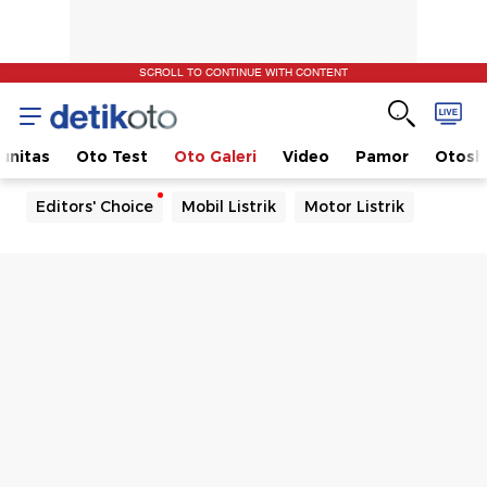
SCROLL TO CONTINUE WITH CONTENT
unitas
Oto Test
Oto Galeri
Video
Pamor
Otos
Editors' Choice
Mobil Listrik
Motor Listrik