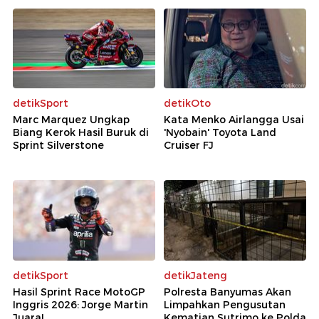
detikSport
detikOto
Marc Marquez Ungkap
Kata Menko Airlangga Usai
Biang Kerok Hasil Buruk di
'Nyobain' Toyota Land
Sprint Silverstone
Cruiser FJ
detikSport
detikJateng
Hasil Sprint Race MotoGP
Polresta Banyumas Akan
Inggris 2026: Jorge Martin
Limpahkan Pengusutan
Juara!
Kematian Sutrimo ke Polda