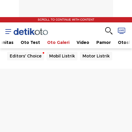
SCROLL TO CONTINUE WITH CONTENT
unitas
Oto Test
Oto Galeri
Video
Pamor
Otos
Editors' Choice
Mobil Listrik
Motor Listrik