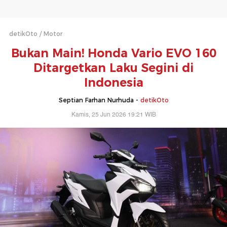
detikOto
Motor
Bukan Main! Honda Vario EVO 160
Ditargetkan Laku Segini di
Indonesia
Septian Farhan Nurhuda -
detikOto
Kamis, 25 Jun 2026 19:21 WIB