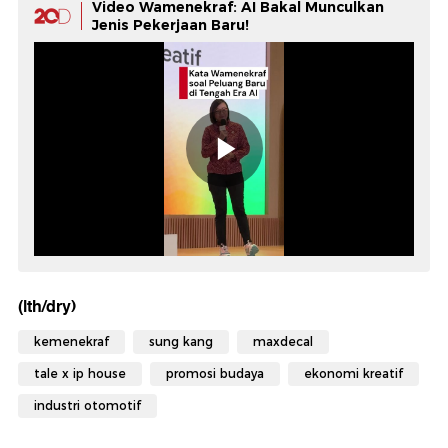
Video Wamenekraf: AI Bakal Munculkan
Jenis Pekerjaan Baru!
(lth/dry)
kemenekraf
sung kang
maxdecal
tale x ip house
promosi budaya
ekonomi kreatif
industri otomotif