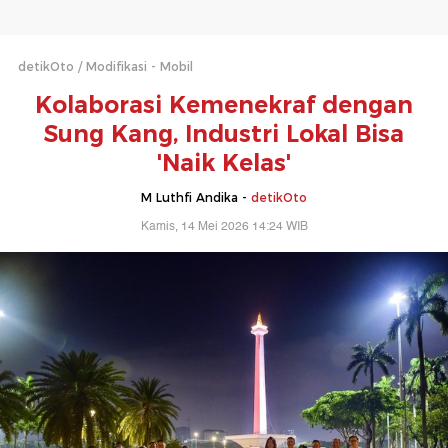
detikOto
Modifikasi - Mobil
Kolaborasi Kemenekraf dengan
Sung Kang, Industri Lokal Bisa
'Naik Kelas'
M Luthfi Andika -
detikOto
Kamis, 14 Mei 2026 14:24 WIB