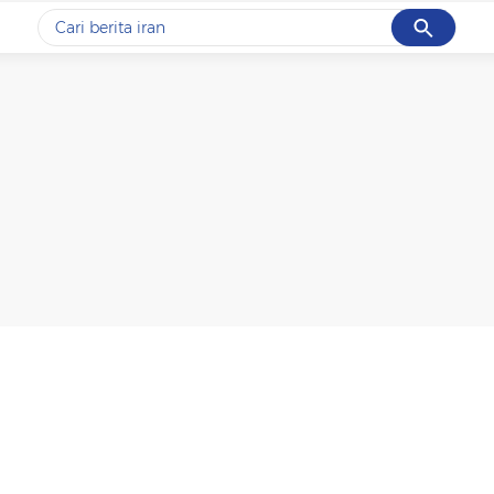
Cancel
Yang sedang ramai dicari
#1
data live draw sgp
#2
kebakaran
#3
prabowo
#4
iran
#5
gempa hari ini
Promoted
Terakhir yang dicari
Loading...