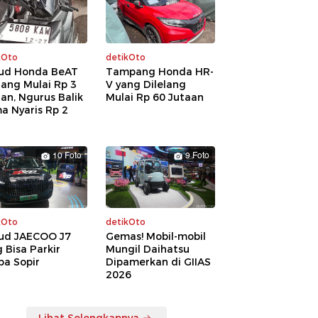
kOto
detikOto
ud Honda BeAT
Tampang Honda HR-
lang Mulai Rp 3
V yang Dilelang
an, Ngurus Balik
Mulai Rp 60 Jutaan
a Nyaris Rp 2
a
10 Foto
9 Foto
kOto
detikOto
ud JAECOO J7
Gemas! Mobil-mobil
 Bisa Parkir
Mungil Daihatsu
pa Sopir
Dipamerkan di GIIAS
2026
Lihat Selengkapnya