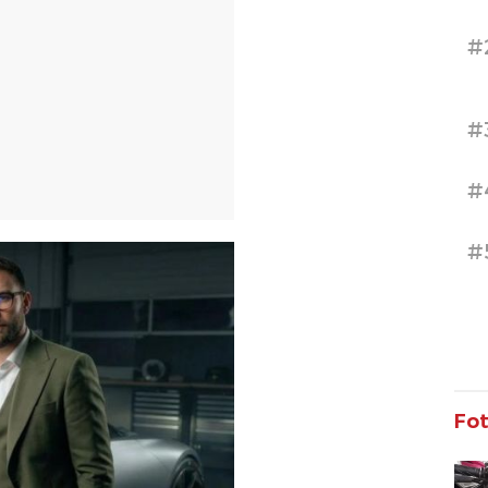
#
#
#
#
Fo