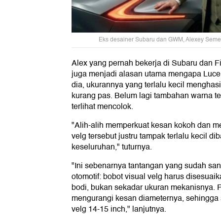
Eks desainer Subaru dan GWM, Alexey Seme
Alex yang pernah bekerja di Subaru dan 
juga menjadi alasan utama mengapa Luce
dia, ukurannya yang terlalu kecil menghas
kurang pas. Belum lagi tambahan warna 
terlihat mencolok.
"Alih-alih memperkuat kesan kokoh dan m
velg tersebut justru tampak terlalu kecil 
keseluruhan," tuturnya.
"Ini sebenarnya tantangan yang sudah sa
otomotif: bobot visual velg harus disesua
bodi, bukan sekadar ukuran mekanisnya. 
mengurangi kesan diameternya, sehingga se
velg 14-15 inch," lanjutnya.