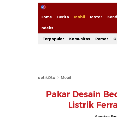
Home
Berita
Mobil
Motor
Kend
Indeks
Terpopuler
Komunitas
Pamor
O
detikOto
Mobil
Pakar Desain Be
Listrik Fer
Septian Fa