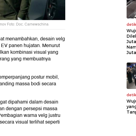
nov Foto: Doc. Carnewschina
deti
Wuj
Dile
Fiat menambahkan, desain velg
Juta
 EV panen hujatan. Menurut
Nam
ilkan kombinasi visual yang
Jut
terang yang membuatnya
emperpanjang postur mobil,
dibanding massa bodi secara
deti
ngat dipahami dalam desain
Wuj
yang
ikan dengan persepsi massa
Tan
Pembagian warna velg justru
cara visual terlihat seperti