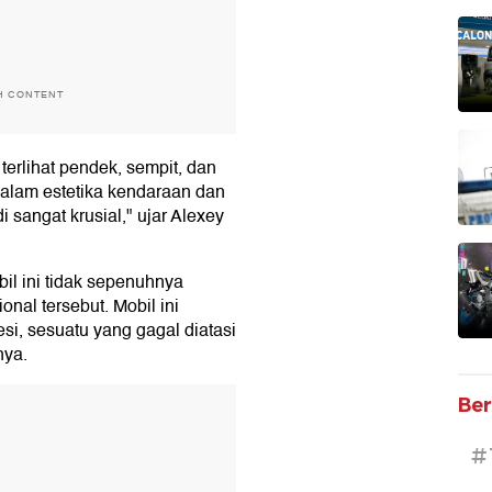
H CONTENT
 terlihat pendek, sempit, dan
dalam estetika kendaraan dan
sangat krusial," ujar Alexey
l ini tidak sepenuhnya
nal tersebut. Mobil ini
i, sesuatu yang gagal diatasi
nya.
T
Ber
#