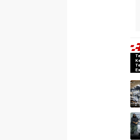
T
K
T
E