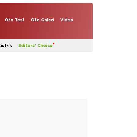
Oto Test
Oto Galeri
Video
istrik
Editors' Choice