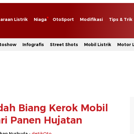
araan Listrik
Niaga
OtoSport
Modifikasi
Tips & Trik
toshow
Infografis
Street Shots
Mobil Listrik
Motor L
dah Biang Kerok Mobil
rari Panen Hujatan
rhan Nurhuda -
detikOto