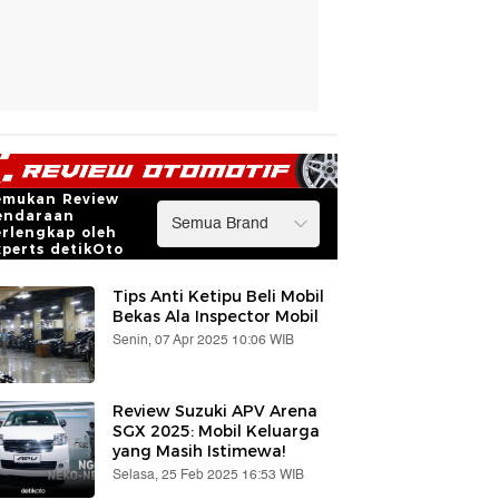
emukan Review
endaraan
erlengkap oleh
xperts detikOto
Tips Anti Ketipu Beli Mobil
Bekas Ala Inspector Mobil
Senin, 07 Apr 2025 10:06 WIB
Review Suzuki APV Arena
SGX 2025: Mobil Keluarga
yang Masih Istimewa!
Selasa, 25 Feb 2025 16:53 WIB