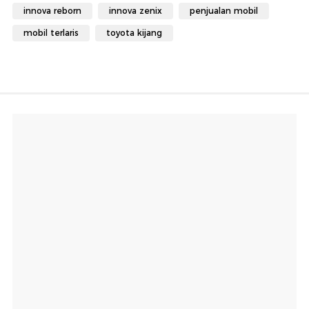
innova reborn
innova zenix
penjualan mobil
mobil terlaris
toyota kijang