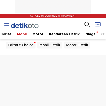
SCROLL TO CONTINUE WITH CONTENT
Berita
Mobil
Motor
Kendaraan Listrik
Niaga
Ot
Editors' Choice
Mobil Listrik
Motor Listrik