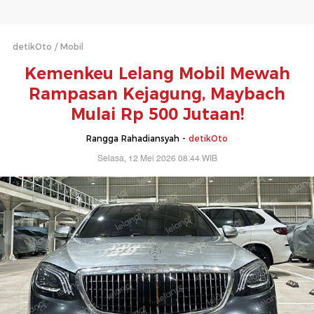
detikOto
Mobil
Kemenkeu Lelang Mobil Mewah
Rampasan Kejagung, Maybach
Mulai Rp 500 Jutaan!
Rangga Rahadiansyah -
detikOto
Selasa, 12 Mei 2026 08:44 WIB