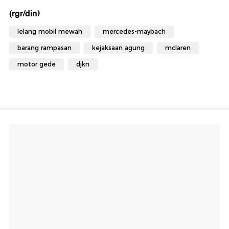
(rgr/din)
lelang mobil mewah
mercedes-maybach
barang rampasan
kejaksaan agung
mclaren
motor gede
djkn