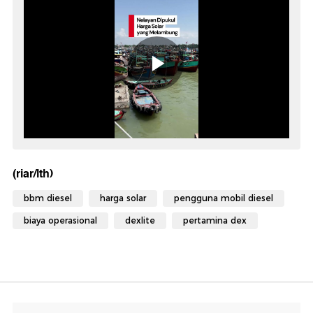
(riar/lth)
bbm diesel
harga solar
pengguna mobil diesel
biaya operasional
dexlite
pertamina dex