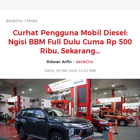
detikOto
Mobil
Curhat Pengguna Mobil Diesel:
Ngisi BBM Full Dulu Cuma Rp 500
Ribu, Sekarang...
Ridwan Arifin -
detikOto
Sabtu, 09 Mei 2026 13:03 WIB