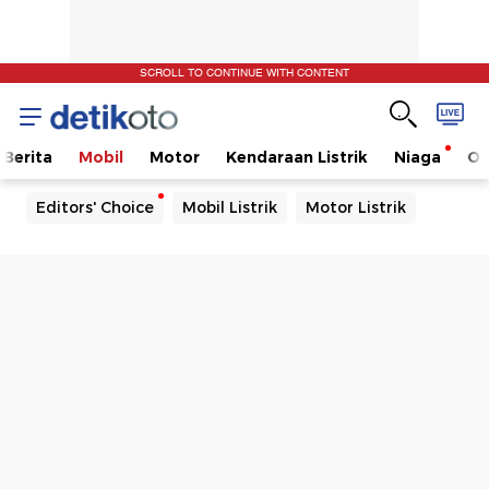
SCROLL TO CONTINUE WITH CONTENT
Berita
Mobil
Motor
Kendaraan Listrik
Niaga
Ot
Editors' Choice
Mobil Listrik
Motor Listrik