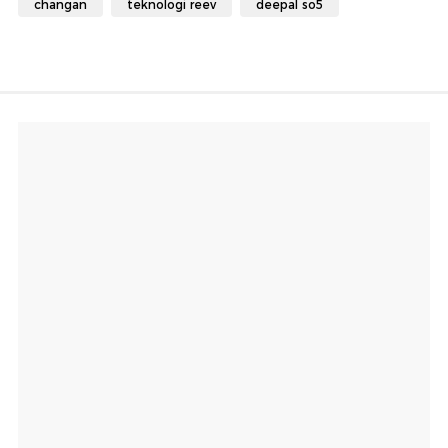
changan
teknologi reev
deepal so5