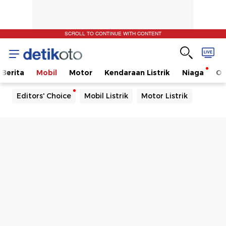
SCROLL TO CONTINUE WITH CONTENT
Berita
Mobil
Motor
Kendaraan Listrik
Niaga
Ot
Editors' Choice
Mobil Listrik
Motor Listrik