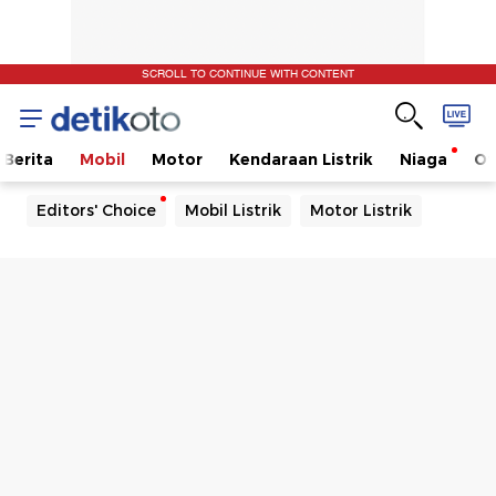
SCROLL TO CONTINUE WITH CONTENT
Berita
Mobil
Motor
Kendaraan Listrik
Niaga
Ot
Editors' Choice
Mobil Listrik
Motor Listrik