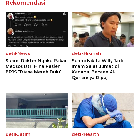
Rekomendasi
detikNews
detikHikmah
Suami Dokter Ngaku Pakai
Suami Nikita Willy Jadi
Medsos Istri Hina Pasien
Imam Salat Jumat di
BPJS 'Triase Merah Dulu'
Kanada, Bacaan Al-
Qur'annya Dipuji
detikJatim
detikHealth