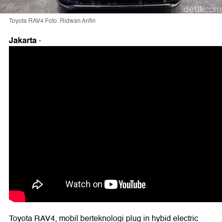
Toyota RAV4 Foto: Ridwan Arifin
Jakarta
-
Toyota RAV4, mobil berteknologi plug in hybid electric