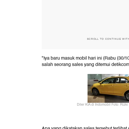
SCROLL TO CONTINUE WIT
"Iya baru masuk mobil hari ini (Rabu (30/1
salah seorang sales yang ditemui detikcom
Diler KIA di Indomobil Foto: Rizk
Apa yang dikatakan sales tersebut terlihat