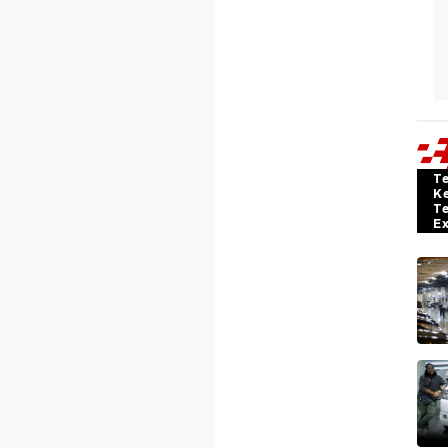
T
K
T
E