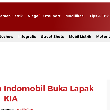
araan Listrik
Niaga
OtoSport
Modifikasi
Tips & Trik
toshow
Infografis
Street Shots
Mobil Listrik
Motor L
ma Indomobil Buka Lapak
KIA
Pratama -
detikOto