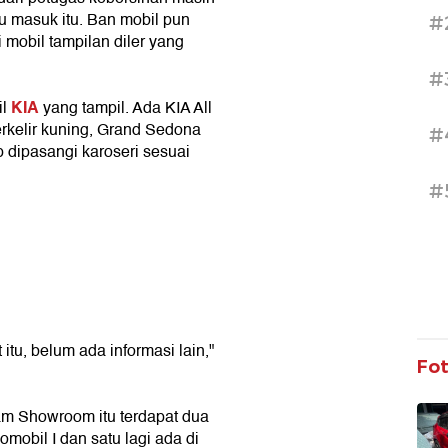
u masuk itu. Ban mobil pun
#
 mobil tampilan diler yang
#
KIA
il
yang tampil. Ada KIA All
erkelir kuning, Grand Sedona
#
p dipasangi karoseri sesuai
#
tu, belum ada informasi lain,"
Fo
am Showroom itu terdapat dua
mobil I dan satu lagi ada di