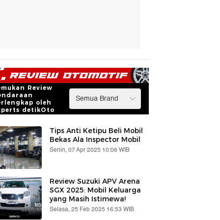
emukan Review
endaraan
erlengkap oleh
xperts detikOto
Tips Anti Ketipu Beli Mobil
Bekas Ala Inspector Mobil
Senin, 07 Apr 2025 10:06 WIB
Review Suzuki APV Arena
SGX 2025: Mobil Keluarga
yang Masih Istimewa!
Selasa, 25 Feb 2025 16:53 WIB