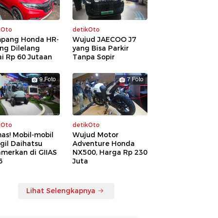
kOto
detikOto
pang Honda HR-
Wujud JAECOO J7
ng Dilelang
yang Bisa Parkir
i Rp 60 Jutaan
Tanpa Sopir
9 Foto
7 Foto
kOto
detikOto
as! Mobil-mobil
Wujud Motor
gil Daihatsu
Adventure Honda
amerkan di GIIAS
NX500, Harga Rp 230
6
Juta
Lihat Selengkapnya