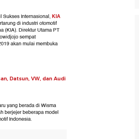
KIA
l Sukses Internasional,
arung di industri otomotif
a (KIA). Direktur Utama PT
towidjojo sempat
 2019 akan mulai membuka
san, Datsun, VW, dan Audi
aru yang berada di Wisma
lah berjejer beberapa model
motif Indonesia.