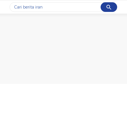
Cancel
Yang sedang ramai dicari
#1
data live draw sgp
#2
piala presiden 2026
#3
prabowo
#4
iran
#5
gempa hari ini
Promoted
Terakhir yang dicari
Loading...