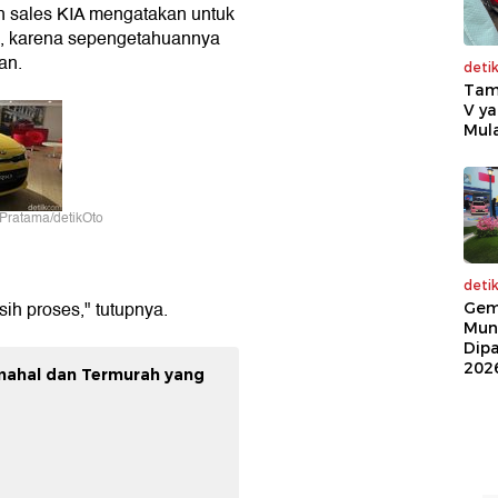
n sales KIA mengatakan untuk
 I, karena sepengetahuannya
an.
deti
Tam
V ya
Mula
i Pratama/detikOto
deti
sih proses," tutupnya.
Gem
Mun
Dip
202
mahal dan Termurah yang