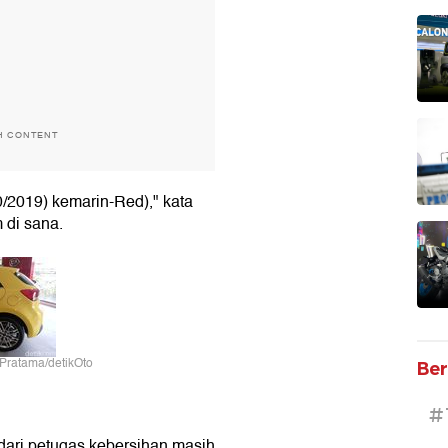
H CONTENT
0/2019) kemarin-Red)," kata
 di sana.
i Pratama/detikOto
Ber
#
 dari petugas kebersihan masih