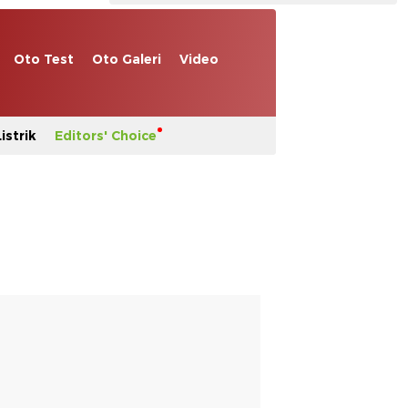
Oto Test
Oto Galeri
Video
istrik
Editors' Choice