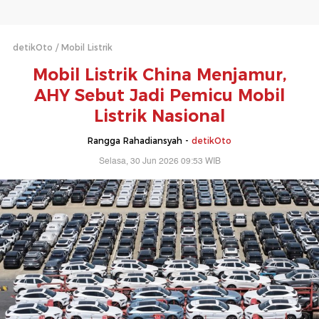
detikOto
Mobil Listrik
Mobil Listrik China Menjamur,
AHY Sebut Jadi Pemicu Mobil
Listrik Nasional
Rangga Rahadiansyah -
detikOto
Selasa, 30 Jun 2026 09:53 WIB