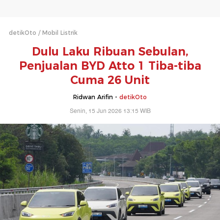
detikOto
Mobil Listrik
Dulu Laku Ribuan Sebulan,
Penjualan BYD Atto 1 Tiba-tiba
Cuma 26 Unit
Ridwan Arifin -
detikOto
Senin, 15 Jun 2026 13:15 WIB