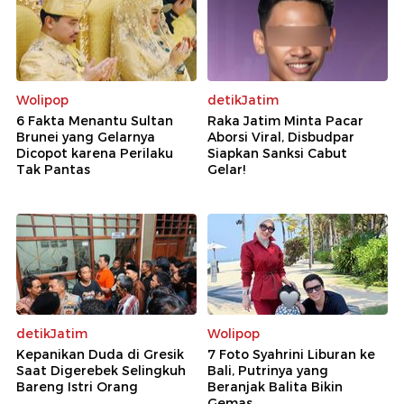
Wolipop
detikJatim
6 Fakta Menantu Sultan
Raka Jatim Minta Pacar
Brunei yang Gelarnya
Aborsi Viral, Disbudpar
Dicopot karena Perilaku
Siapkan Sanksi Cabut
Tak Pantas
Gelar!
detikJatim
Wolipop
Kepanikan Duda di Gresik
7 Foto Syahrini Liburan ke
Saat Digerebek Selingkuh
Bali, Putrinya yang
Bareng Istri Orang
Beranjak Balita Bikin
Gemas