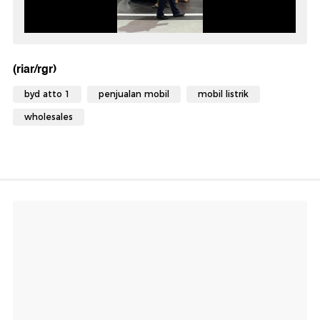
(riar/rgr)
byd atto 1
penjualan mobil
mobil listrik
wholesales