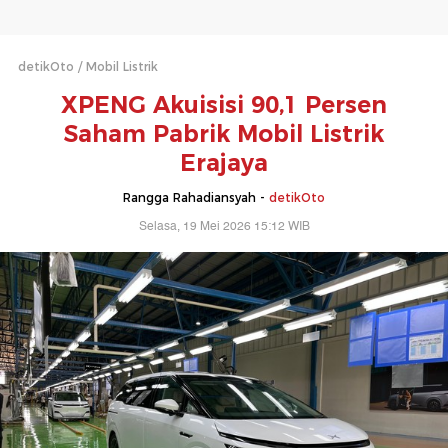
detikOto
Mobil Listrik
XPENG Akuisisi 90,1 Persen
Saham Pabrik Mobil Listrik
Erajaya
Rangga Rahadiansyah -
detikOto
Selasa, 19 Mei 2026 15:12 WIB