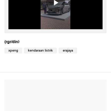
(rgr/din)
xpeng
kendaraan listrik
erajaya