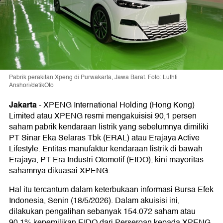
Pabrik perakitan Xpeng di Purwakarta, Jawa Barat. Foto: Luthfi
Anshori/detikOto
Jakarta
-
XPENG International Holding (Hong Kong)
Limited atau XPENG resmi mengakuisisi 90,1 persen
saham pabrik kendaraan listrik yang sebelumnya dimiliki
PT Sinar Eka Selaras Tbk (ERAL) atau Erajaya Active
Lifestyle. Entitas manufaktur kendaraan listrik di bawah
Erajaya, PT Era Industri Otomotif (EIDO), kini mayoritas
sahamnya dikuasai XPENG.
Hal itu tercantum dalam keterbukaan informasi Bursa Efek
Indonesia, Senin (18/5/2026). Dalam akuisisi ini,
dilakukan pengalihan sebanyak 154.072 saham atau
90,1% kepemilikan EIDO dari Perseroan kepada XPENG.