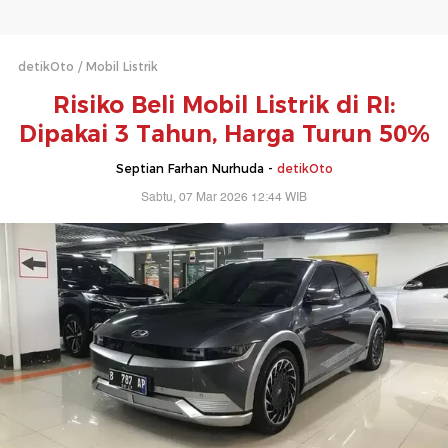
detikOto
Mobil Listrik
Risiko Beli Mobil Listrik di RI:
Dipakai 3 Tahun, Harga Turun 50%
Septian Farhan Nurhuda -
detikOto
Sabtu, 07 Mar 2026 12:44 WIB