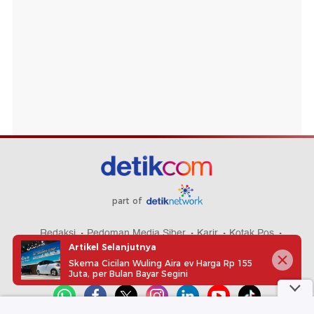
part of
Redaksi
Pedoman Media Siber
Karir
Kotak Pos
Artikel Selanjutnya
Info Iklan
Privacy Policy
Disclaimer
Skema Cicilan Wuling Aira ev Harga Rp 155
Juta, per Bulan Bayar Segini