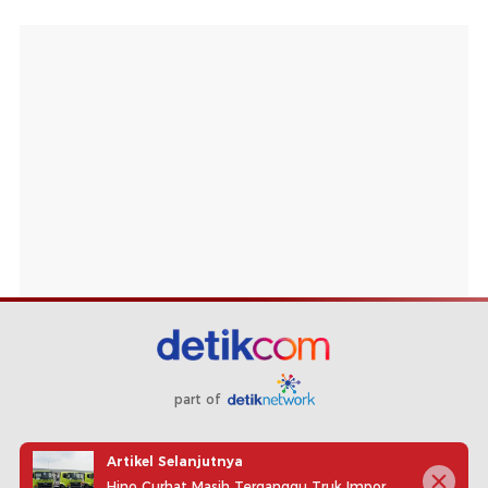
part of
Redaksi
Pedoman Media Siber
Karir
Kotak Pos
Artikel Selanjutnya
Info Iklan
Privacy Policy
Disclaimer
Hino Curhat Masih Terganggu Truk Impor