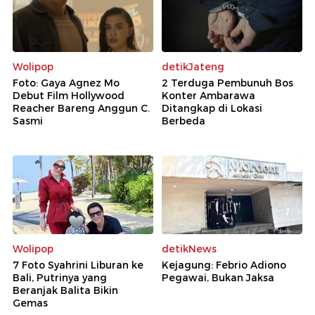
Wolipop
detikJateng
Foto: Gaya Agnez Mo
2 Terduga Pembunuh Bos
Debut Film Hollywood
Konter Ambarawa
Reacher Bareng Anggun C.
Ditangkap di Lokasi
Sasmi
Berbeda
Wolipop
detikNews
7 Foto Syahrini Liburan ke
Kejagung: Febrio Adiono
Bali, Putrinya yang
Pegawai, Bukan Jaksa
Beranjak Balita Bikin
Gemas