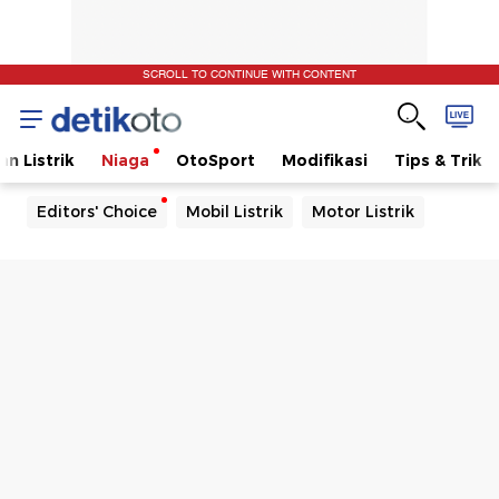
SCROLL TO CONTINUE WITH CONTENT
n Listrik
Niaga
OtoSport
Modifikasi
Tips & Trik
Editors' Choice
Mobil Listrik
Motor Listrik