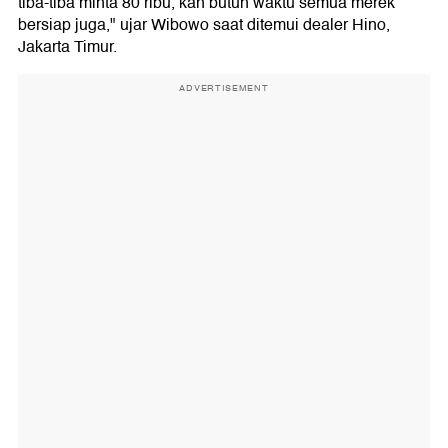
tiba-tiba minta 80 ribu, kan butuh waktu semua merek
bersiap juga," ujar Wibowo saat ditemui dealer Hino,
Jakarta Timur.
ADVERTISEMENT